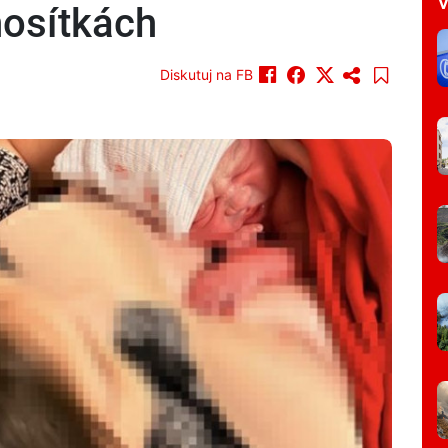
V
nosítkách
Diskutuj na FB