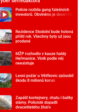
ýběr šéfredaktora
Policie rozbila gang falešných
investorů. Obviněno je deset lidí
Rezidence Stodolní bude hotová
příští rok. Všechny byty už jsou
prodané
MŽP rozhodlo v kauze haldy
Heřmanice. Viník podle něj
neexistuje
Lesní požár u Větřkovic způsobil
škodu 8 milionů korun
Zapálil kontejnery, chatu i balíky
slámy. Policisté dopadli
dvacetiletého žháře