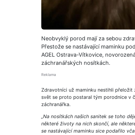
Neobvyklý porod mají za sebou zdra
Přestože se nastávající maminku po
AGEL Ostrava-Vítkovice, novorozená E
záchranářských nosítkách.
Zdravotníci už maminku nestihli přeložit
svět se proto postaral tým porodnice v č
záchranářka.
„Na nosítkách našich sanitek se toho dě
některé životy na nich skončí, ale někte
se nastávající maminku sice podařilo vča