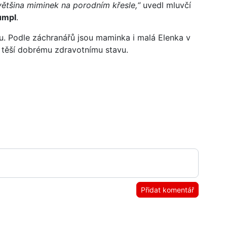
 většina miminek na porodním křesle,“
uvedl mluvčí
umpl
.
mu. Podle záchranářů jsou maminka i malá Elenka v
těší dobrému zdravotnímu stavu.
Přidat komentář