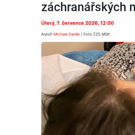
záchranářských 
Úterý, 7. července 2026, 12:00
Autoři
Michael Daněk
| Foto
ZZS MSK