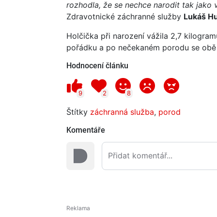
rozhodla, že se nechce narodit tak jako
Zdravotnické záchranné služby
Lukáš H
Holčička při narození vážila 2,7 kilogra
pořádku a po nečekaném porodu se obě 
Hodnocení článku
9
2
8
Štítky
záchranná služba
,
porod
Komentáře