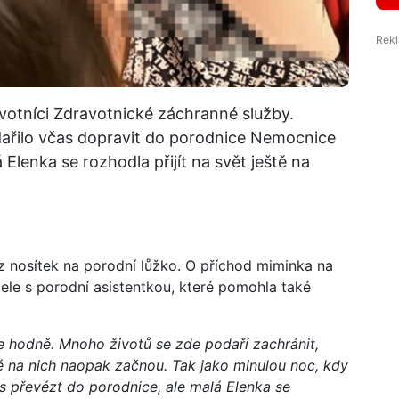
votníci Zdravotnické záchranné služby.
dařilo včas dopravit do porodnice Nemocnice
lenka se rozhodla přijít na svět ještě na
 z nosítek na porodní lůžko. O příchod miminka na
ele s porodní asistentkou, které pomohla také
je hodně. Mnoho životů se zde podaří zachránit,
ré na nich naopak začnou. Tak jako minulou noc, kdy
s převézt do porodnice, ale malá Elenka se