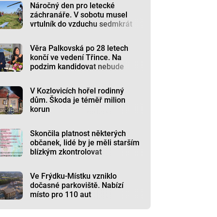
Náročný den pro letecké
záchranáře. V sobotu musel
vrtulník do vzduchu sedmkrát
Věra Palkovská po 28 letech
končí ve vedení Třince. Na
podzim kandidovat nebude
V Kozlovicích hořel rodinný
dům. Škoda je téměř milion
korun
Skončila platnost některých
občanek, lidé by je měli starším
blízkým zkontrolovat
Ve Frýdku-Místku vzniklo
dočasné parkoviště. Nabízí
místo pro 110 aut