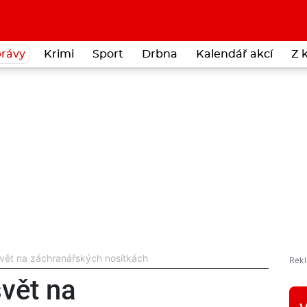
rávy
Krimi
Sport
Drbna
Kalendář akcí
Z 
 svět na záchranářských nosítkách
svět na