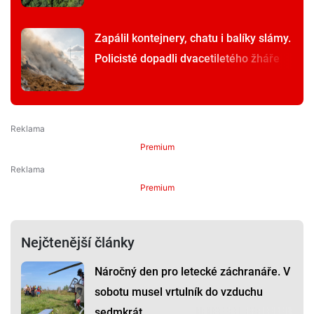
Zapálil kontejnery, chatu i balíky slámy.
Policisté dopadli dvacetiletého žháře
Premium
Premium
Nejčtenější články
Náročný den pro letecké záchranáře. V
sobotu musel vrtulník do vzduchu
sedmkrát