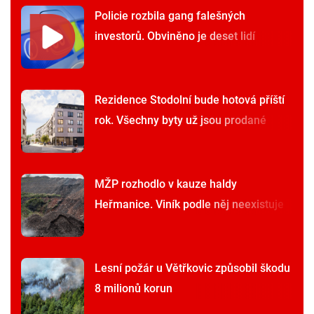
Policie rozbila gang falešných
investorů. Obviněno je deset lidí
Rezidence Stodolní bude hotová příští
rok. Všechny byty už jsou prodané
MŽP rozhodlo v kauze haldy
Heřmanice. Viník podle něj neexistuje
Lesní požár u Větřkovic způsobil škodu
8 milionů korun