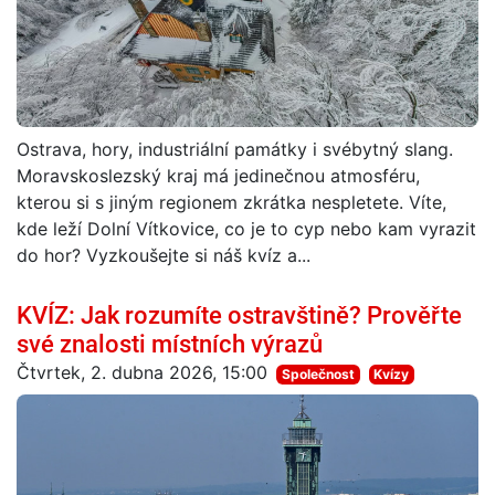
Ostrava, hory, industriální památky i svébytný slang.
Moravskoslezský kraj má jedinečnou atmosféru,
kterou si s jiným regionem zkrátka nespletete. Víte,
kde leží Dolní Vítkovice, co je to cyp nebo kam vyrazit
do hor? Vyzkoušejte si náš kvíz a...
KVÍZ: Jak rozumíte ostravštině? Prověřte
své znalosti místních výrazů
Čtvrtek, 2. dubna 2026, 15:00
Společnost
Kvízy