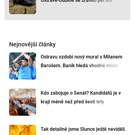
Ostravě-Dubině se zranilo pět lidí
Nejnovější články
Ostravu ozdobí nový mural s Milanem
Barošem. Baník hledá vhodné místo
Kdo zabojuje o Senát? Kandidátů je v
kraji méně než před šesti lety
Tak detailně jsme Slunce ještě neviděli.