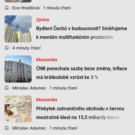
·
Eva Hradilová
· 1 minuta čtení
Zprávy
Bydlení Čechů v budoucnosti? Směřujeme
k menším multifunkčním prostorům
· 4 minuty čtení
Ekonomika
ČNB ponechala sazby beze změny, inflace
má krátkodobě vzrůst ke 3 %
·
Miroslav Adamec
· 1 minuta čtení
Ekonomika
Přebytek zahraničního obchodu v červnu
meziročně klesl na 15,5 miliardy korun
·
Miroslav Adamec
· 1 minuta čtení