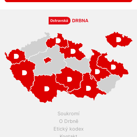
Soukromí
O Drbně
Etický kodex
Kontakt