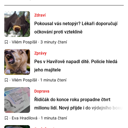
Zdraví
Pokousal vás netopýr? Lékaři doporučují
očkování proti vzteklině
·
Vilém Pospíšil
· 3 minuty čtení
Zprávy
Pes v Havířově napadl dítě. Policie hledá
jeho majitele
·
Vilém Pospíšil
· 1 minuta čtení
Doprava
Řidičák do konce roku propadne čtvrt
milionu lidí. Nový přijde i do výdejního boxu
·
Eva Hradilová
· 1 minuta čtení