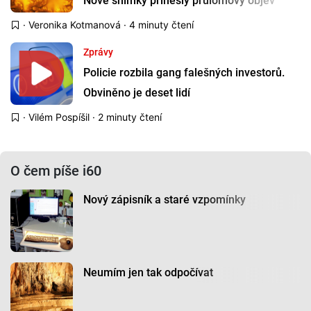
Nové snímky přinesly průlomový objev
·
Veronika Kotmanová
· 4 minuty čtení
Zprávy
Policie rozbila gang falešných investorů.
Obviněno je deset lidí
·
Vilém Pospíšil
· 2 minuty čtení
O čem píše i60
Nový zápisník a staré vzpomínky
Neumím jen tak odpočívat