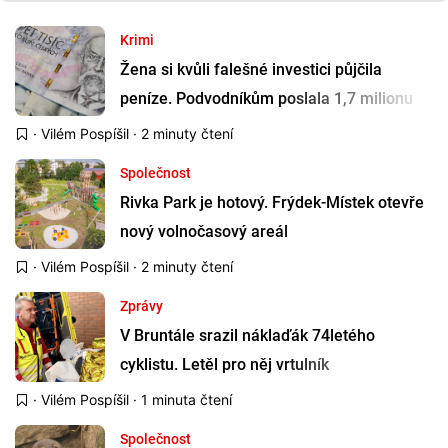
Krimi
Žena si kvůli falešné investici půjčila
peníze. Podvodníkům poslala 1,7 milionu
·
Vilém Pospíšil
· 2 minuty čtení
Společnost
Rivka Park je hotový. Frýdek-Místek otevře
nový volnočasový areál
·
Vilém Pospíšil
· 2 minuty čtení
Zprávy
V Bruntále srazil náklaďák 74letého
cyklistu. Letěl pro něj vrtulník
·
Vilém Pospíšil
· 1 minuta čtení
Společnost