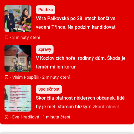
Politika
Věra Palkovská po 28 letech končí ve
vedení Třince. Na podzim kandidovat
nebude
· 2 minuty čtení
Zprávy
V Kozlovicích hořel rodinný dům. Škoda je
téměř milion korun
·
Vilém Pospíšil
· 2 minuty čtení
Společnost
Skončila platnost některých občanek, lidé
by je měli starším blízkým zkontrolovat
·
Eva Hradilová
· 1 minuta čtení