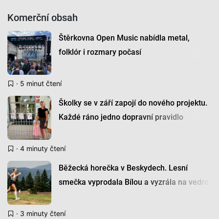
Komerční obsah
Štěrkovna Open Music nabídla metal,
folklór i rozmary počasí
· 5 minut čtení
Školky se v září zapojí do nového projektu.
Každé ráno jedno dopravní pravidlo
· 4 minuty čtení
Běžecká horečka v Beskydech. Lesní
smečka vyprodala Bílou a vyzrála na vedro
· 3 minuty čtení