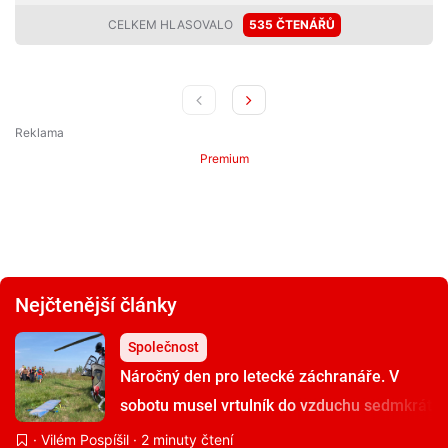
CELKEM HLASOVALO
535 ČTENÁŘŮ
Premium
Nejčtenější články
Společnost
Náročný den pro letecké záchranáře. V
sobotu musel vrtulník do vzduchu sedmkrát
·
Vilém Pospíšil
· 2 minuty čtení