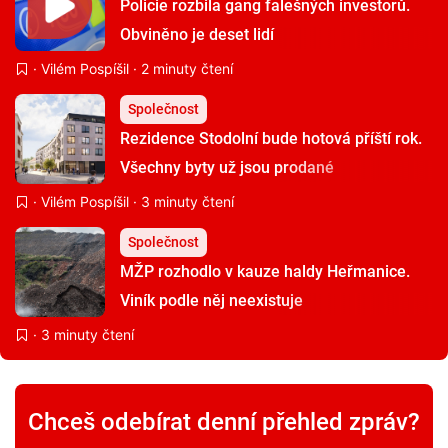
Policie rozbila gang falešných investorů.
Obviněno je deset lidí
·
Vilém Pospíšil
· 2 minuty čtení
Společnost
Rezidence Stodolní bude hotová příští rok.
Všechny byty už jsou prodané
·
Vilém Pospíšil
· 3 minuty čtení
Společnost
MŽP rozhodlo v kauze haldy Heřmanice.
Viník podle něj neexistuje
· 3 minuty čtení
Chceš odebírat denní přehled zpráv?