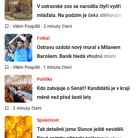
V ostravské zoo se narodila čtyři vydří
mláďata. Na podzim je čeká stěhování
·
Vilém Pospíšil
· 2 minuty čtení
Fotbal
Ostravu ozdobí nový mural s Milanem
Barošem. Baník hledá vhodné místo
·
Vilém Pospíšil
· 1 minuta čtení
Politika
Kdo zabojuje o Senát? Kandidátů je v kraji
méně než před šesti lety
· 3 minuty čtení
Společnost
Tak detailně jsme Slunce ještě neviděli.