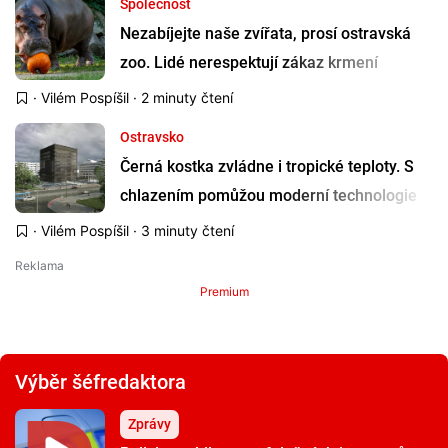
Společnost
Nezabíjejte naše zvířata, prosí ostravská
zoo. Lidé nerespektují zákaz krmení
·
Vilém Pospíšil
· 2 minuty čtení
Ostravsko
Černá kostka zvládne i tropické teploty. S
chlazením pomůžou moderní technologie
·
Vilém Pospíšil
· 3 minuty čtení
Premium
Výběr šéfredaktora
Zprávy