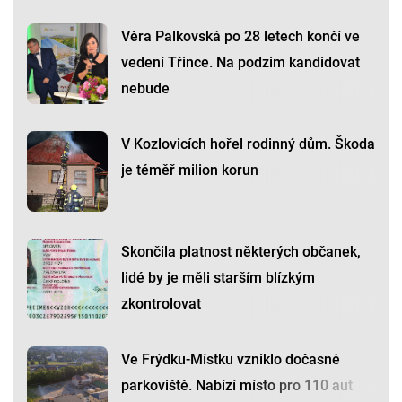
Věra Palkovská po 28 letech končí ve
vedení Třince. Na podzim kandidovat
nebude
V Kozlovicích hořel rodinný dům. Škoda
je téměř milion korun
Skončila platnost některých občanek,
lidé by je měli starším blízkým
zkontrolovat
Ve Frýdku-Místku vzniklo dočasné
parkoviště. Nabízí místo pro 110 aut