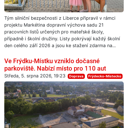
Tým silniční bezpečnosti z Liberce připravil v rámci
projektu Markétina dopravní výchova sadu 21
pracovních listů určených pro mateřské školy,
případně i školní družiny. Listy pokrývají každý školní
den celého září 2026 a jsou ke stažení zdarma na...
Ve Frýdku-Místku vzniklo dočasné
parkoviště. Nabízí místo pro 110 aut
Středa, 5. srpna 2026, 19:23
Doprava
Frýdecko-Místecko