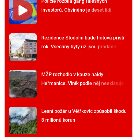
Policie rozbila gang falešných
investorů. Obviněno je deset lidí
Rezidence Stodolní bude hotová příští
rok. Všechny byty už jsou prodané
MŽP rozhodlo v kauze haldy
Heřmanice. Viník podle něj neexistuje
Lesní požár u Větřkovic způsobil škodu
8 milionů korun