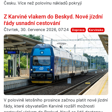
Česku. Více než polovinu nákladů pokryjí
Z Karviné vlakem do Beskyd. Nové jízdní
řády usnadní cestování
Čtvrtek, 30. července 2026, 07:24
Doprava
Karvinsko
V polovině letošního prosince začnou platit nové jízdní
řády, které obyvatelům Karviné rozšíří možnosti