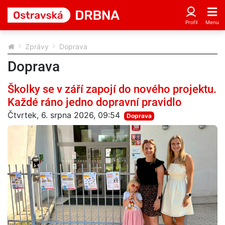
Zprávy
Doprava
Doprava
Školky se v září zapojí do nového projektu.
Každé ráno jedno dopravní pravidlo
Čtvrtek, 6. srpna 2026, 09:54
Doprava