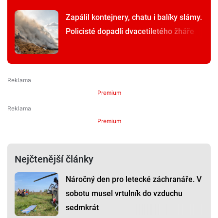
Zapálil kontejnery, chatu i balíky slámy.
Policisté dopadli dvacetiletého žháře
Premium
Premium
Nejčtenější články
Náročný den pro letecké záchranáře. V
sobotu musel vrtulník do vzduchu
sedmkrát