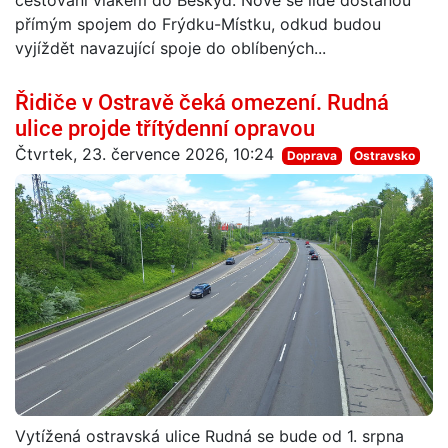
cestování vlakem do Beskyd. Nově se lidé dostanou
přímým spojem do Frýdku-Místku, odkud budou
vyjíždět navazující spoje do oblíbených...
Řidiče v Ostravě čeká omezení. Rudná
ulice projde třítýdenní opravou
Čtvrtek, 23. července 2026, 10:24
Doprava
Ostravsko
Vytížená ostravská ulice Rudná se bude od 1. srpna