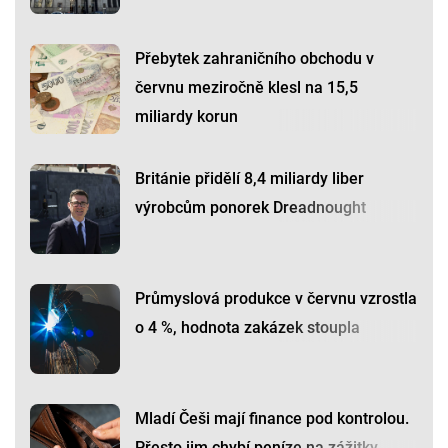
Přebytek zahraničního obchodu v
červnu meziročně klesl na 15,5
miliardy korun
Británie přidělí 8,4 miliardy liber
výrobcům ponorek Dreadnought
Průmyslová produkce v červnu vzrostla
o 4 %, hodnota zakázek stoupla
Mladí Češi mají finance pod kontrolou.
Přesto jim chybí peníze na zážitky