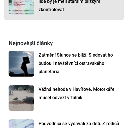
lidé by je měli starším blízkým
zkontrolovat
Nejnovější články
Zatmění Slunce se blíží. Sledovat ho
budou i návštěvníci ostravského
planetária
Vážná nehoda v Havířově. Motorkáře
musel odvézt vrtulník
Podvodníci se vydávali za děti. Z rodičů