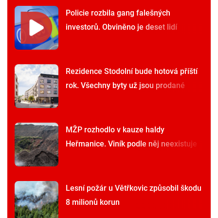
Policie rozbila gang falešných
investorů. Obviněno je deset lidí
Rezidence Stodolní bude hotová příští
rok. Všechny byty už jsou prodané
MŽP rozhodlo v kauze haldy
Heřmanice. Viník podle něj neexistuje
Lesní požár u Větřkovic způsobil škodu
8 milionů korun