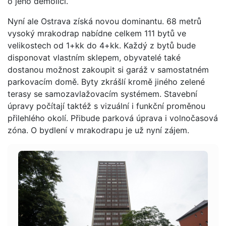
o jeho demolici.
Nyní ale Ostrava získá novou dominantu. 68 metrů
vysoký mrakodrap nabídne celkem 111 bytů ve
velikostech od 1+kk do 4+kk. Každý z bytů bude
disponovat vlastním sklepem, obyvatelé také
dostanou možnost zakoupit si garáž v samostatném
parkovacím domě. Byty zkrášlí kromě jiného zelené
terasy se samozavlažovacím systémem. Stavební
úpravy počítají taktéž s vizuální i funkční proměnou
přilehlého okolí. Přibude parková úprava i volnočasová
zóna. O bydlení v mrakodrapu je už nyní zájem.