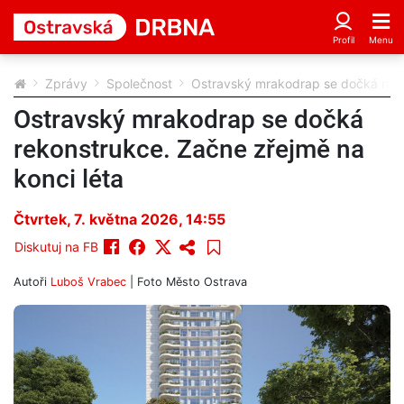
Zprávy
Společnost
Ostravský mrakodrap se dočká reko
Ostravský mrakodrap se dočká
rekonstrukce. Začne zřejmě na
konci léta
Čtvrtek, 7. května 2026, 14:55
Diskutuj na FB
Autoři
Luboš Vrabec
| Foto
Město Ostrava