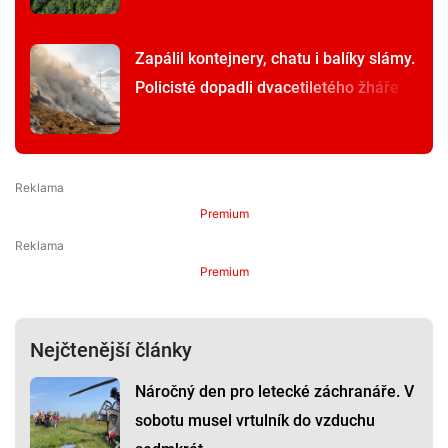
Zapálil kontejnery, chatu i balíky slámy.
Policisté dopadli dvacetiletého žháře
Premium
Premium
Nejčtenější články
Náročný den pro letecké záchranáře. V
sobotu musel vrtulník do vzduchu