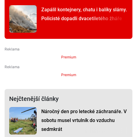
Zapálil kontejnery, chatu i balíky slámy.
Policisté dopadli dvacetiletého žháře
Premium
Premium
Nejčtenější články
Náročný den pro letecké záchranáře. V
sobotu musel vrtulník do vzduchu
sedmkrát