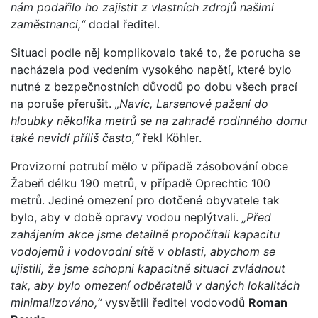
nám podařilo ho zajistit z vlastních zdrojů našimi
zaměstnanci,“
dodal ředitel.
Situaci podle něj komplikovalo také to, že porucha se
nacházela pod vedením vysokého napětí, které bylo
nutné z bezpečnostních důvodů po dobu všech prací
na poruše přerušit.
„Navíc, Larsenové pažení do
hloubky několika metrů se na zahradě rodinného domu
také nevidí příliš často,“
řekl Köhler.
Provizorní potrubí mělo v případě zásobování obce
Žabeň délku 190 metrů, v případě Oprechtic 100
metrů. Jediné omezení pro dotčené obyvatele tak
bylo, aby v době opravy vodou neplýtvali.
„Před
zahájením akce jsme detailně propočítali kapacitu
vodojemů i vodovodní sítě v oblasti, abychom se
ujistili, že jsme schopni kapacitně situaci zvládnout
tak, aby bylo omezení odběratelů v daných lokalitách
minimalizováno,“
vysvětlil ředitel vodovodů
Roman