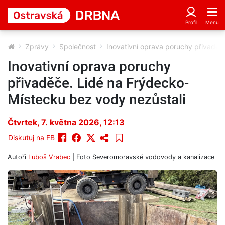
Zprávy
Společnost
Inovativní oprava poruchy přivaděč
Inovativní oprava poruchy
přivaděče. Lidé na Frýdecko-
Místecku bez vody nezůstali
Čtvrtek, 7. května 2026, 12:13
Diskutuj na FB
Autoři
Luboš Vrabec
| Foto
Severomoravské vodovody a kanalizace