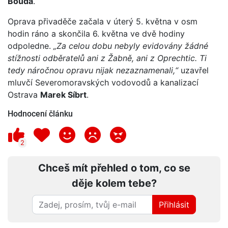
Bouda
.
Oprava přivaděče začala v úterý 5. května v osm
hodin ráno a skončila 6. května ve dvě hodiny
odpoledne.
„Za celou dobu nebyly evidovány žádné
stížnosti odběratelů ani z Žabně, ani z Oprechtic. Ti
tedy náročnou opravu nijak nezaznamenali,“
uzavřel
mluvčí Severomoravských vodovodů a kanalizací
Ostrava
Marek Síbrt
.
Hodnocení článku
2
Chceš mít přehled o tom, co se
děje kolem tebe?
Přihlásit