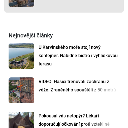
Nejnovější články
U Karvinského moře stojí nový
kontejner. Nabídne bistro i vyhlídkovou
terasu
VIDEO: Hasiči trénovali záchranu z
věže. Zraněného spouštěli z 50 metrů
Pokousal vás netopýr? Lékaři
doporučují očkování proti vzteklině