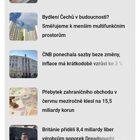
Bydlení Čechů v budoucnosti?
Směřujeme k menším multifunkčním
prostorům
ČNB ponechala sazby beze změny,
inflace má krátkodobě vzrůst ke 3 %
Přebytek zahraničního obchodu v
červnu meziročně klesl na 15,5
miliardy korun
Británie přidělí 8,4 miliardy liber
výrobcům ponorek Dreadnought