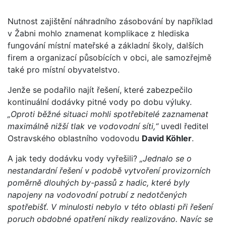
Nutnost zajištění náhradního zásobování by například
v Žabni mohlo znamenat komplikace z hlediska
fungování místní mateřské a základní školy, dalších
firem a organizací působících v obci, ale samozřejmě
také pro místní obyvatelstvo.
Jenže se podařilo najít řešení, které zabezpečilo
kontinuální dodávky pitné vody po dobu výluky.
„Oproti běžné situaci mohli spotřebitelé zaznamenat
maximálně nižší tlak ve vodovodní síti,“
uvedl ředitel
Ostravského oblastního vodovodu
David Köhler
.
A jak tedy dodávku vody vyřešili?
„Jednalo se o
nestandardní řešení v podobě vytvoření provizorních
poměrně dlouhých by-passů z hadic, které byly
napojeny na vodovodní potrubí z nedotčených
spotřebišť. V minulosti nebylo v této oblasti při řešení
poruch obdobné opatření nikdy realizováno. Navíc se