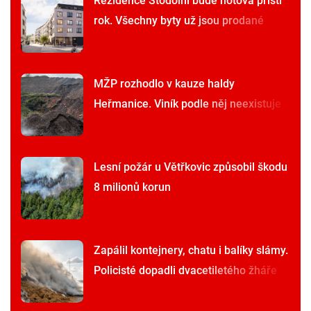
Rezidence Stodolní bude hotová příští
rok. Všechny byty už jsou prodané
MŽP rozhodlo v kauze haldy
Heřmanice. Viník podle něj neexistuje
Lesní požár u Větřkovic způsobil škodu
8 milionů korun
Zapálil kontejnery, chatu i balíky slámy.
Policisté dopadli dvacetiletého žháře