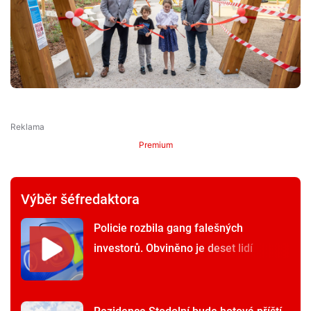
Premium
Výběr šéfredaktora
Policie rozbila gang falešných
investorů. Obviněno je deset lidí