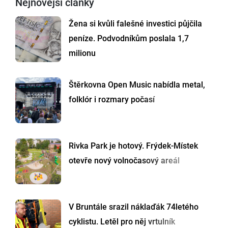
Nejnovější články
Žena si kvůli falešné investici půjčila
peníze. Podvodníkům poslala 1,7
milionu
Štěrkovna Open Music nabídla metal,
folklór i rozmary počasí
Rivka Park je hotový. Frýdek-Místek
otevře nový volnočasový areál
V Bruntále srazil náklaďák 74letého
cyklistu. Letěl pro něj vrtulník