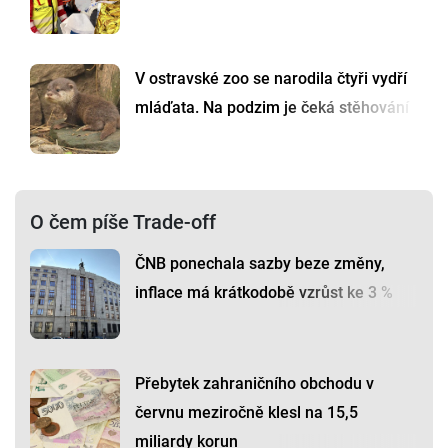
V ostravské zoo se narodila čtyři vydří
mláďata. Na podzim je čeká stěhování
O čem píše Trade-off
ČNB ponechala sazby beze změny,
inflace má krátkodobě vzrůst ke 3 %
Přebytek zahraničního obchodu v
červnu meziročně klesl na 15,5
miliardy korun