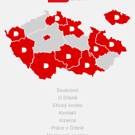
Soukromí
O Drbně
Etický kodex
Kontakt
Inzerce
Práce v Drbně