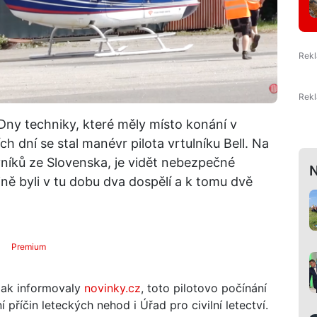
ny techniky, které měly místo konání v
h dní se stal manévr pilota vrtulníku Bell. Na
ěvníků ze Slovenska, je vidět nebezpečné
N
ině byli v tu dobu dva dospělí a k tomu dvě
Premium
 Jak informovaly
novinky.cz
, toto pilotovo počínání
 příčin leteckých nehod i Úřad pro civilní letectví.