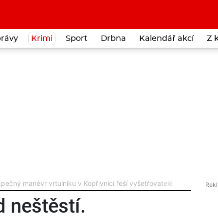
rávy
Krimi
Sport
Drbna
Kalendář akcí
Z 
ečný manévr vrtulníku v Kopřivnici řeší vyšetřovatelé
 neštěstí.