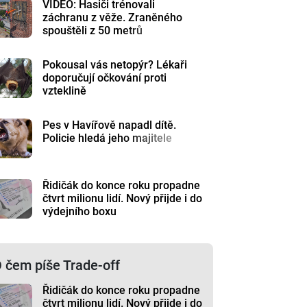
VIDEO: Hasiči trénovali
záchranu z věže. Zraněného
spouštěli z 50 metrů
Pokousal vás netopýr? Lékaři
doporučují očkování proti
vzteklině
Pes v Havířově napadl dítě.
Policie hledá jeho majitele
Řidičák do konce roku propadne
čtvrt milionu lidí. Nový přijde i do
výdejního boxu
 čem píše Trade-off
Řidičák do konce roku propadne
čtvrt milionu lidí. Nový přijde i do