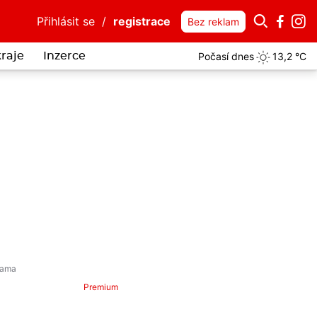
Přihlásit se
/
registrace
Bez reklam
Počasí dnes
13,2 °C
kraje
Inzerce
Premium