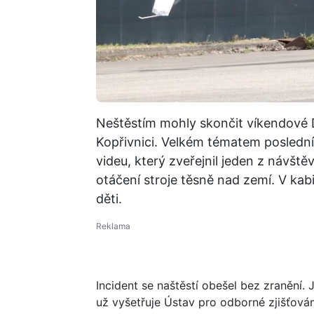
Neštěstím mohly skončit víkendové D
Kopřivnici. Velkém tématem posledníc
videu, který zveřejnil jeden z návšt
otáčení stroje těsně nad zemí. V kab
děti.
Incident se naštěstí obešel bez zranění.
už vyšetřuje Ústav pro odborné zjišťování