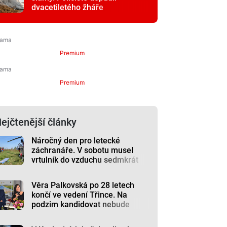
dvacetiletého žháře
Premium
Premium
ejčtenější články
Náročný den pro letecké
záchranáře. V sobotu musel
vrtulník do vzduchu sedmkrát
Věra Palkovská po 28 letech
končí ve vedení Třince. Na
podzim kandidovat nebude