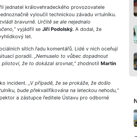
řil jednatel královehradeckého provozovatele
 jednoznačně vyloučil technickou závadu vrtulníku.
 zvládl bravurně. Určitě se ale nejednalo
učeno,“
vyjádřil se
Jiří Podolský.
A dodal, že
vyhlídkový let.
ciálních sítích řadu komentářů. Lidé v nich oceňují
situací poradil.
„Nemuselo to vůbec dopadnout
k pilotovi, že to dokázal srovnat,“
zhodnotil
Martin
o incident. „
V případě, že se prokáže, že došlo
tulníku, bude překvalifikována na leteckou nehodu,“
pektor a zástupce ředitele Ústavu pro odborné
N