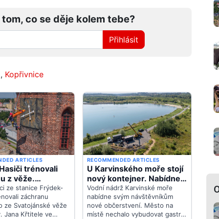
 tom, co se děje kolem tebe?
Přihlásit
t
,
Kopřivnice
O