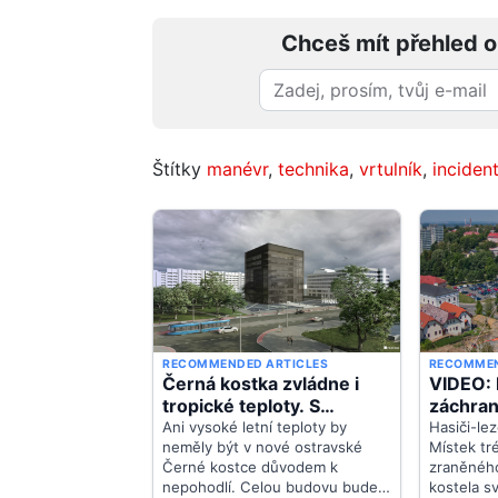
Chceš mít přehled o
Štítky
manévr
,
technika
,
vrtulník
,
inciden