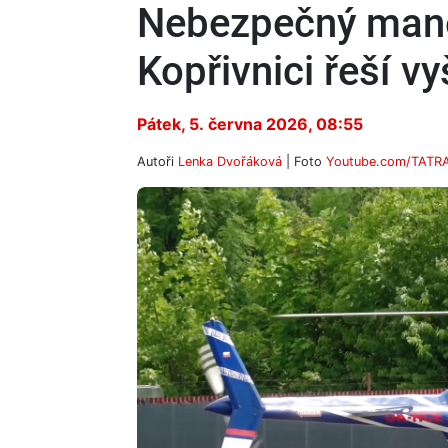
Nebezpečný manév
Kopřivnici řeší vy
Pátek, 5. června 2026, 08:55
Autoři
Lenka Dvořáková
| Foto
Youtube.com/TATR