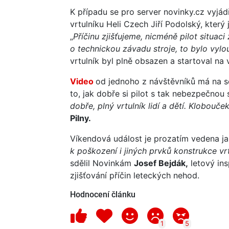
K případu se pro server novinky.cz vyjád
vrtulníku Heli Czech Jiří Podolský, který
„
Příčinu zjišťujeme, nicméně pilot situaci
o technickou závadu stroje, to bylo vylo
vrtulník byl plně obsazen a startoval na 
Video
od jednoho z návštěvníků má na so
to, jak dobře si pilot s tak nebezpečnou 
dobře, plný vrtulník lidí a dětí. Klobouče
Pilny.
Víkendová událost je prozatím vedena jak
k poškození i jiných prvků konstrukce vr
sdělil Novinkám
Josef Bejdák,
letový ins
zjišťování příčin leteckých nehod.
Hodnocení článku
1
5