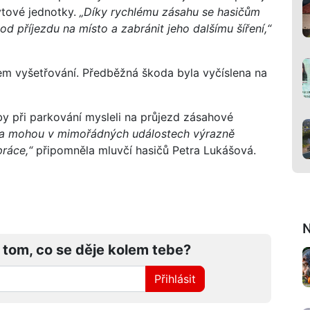
bytové jednotky.
„Díky rychlému zásahu se hasičům
od příjezdu na místo a zabránit jeho dalšímu šíření,“
em vyšetřování. Předběžná škoda byla vyčíslena na
aby při parkování mysleli na průjezd zásahové
a mohou v mimořádných událostech výrazně
práce,“
připomněla mluvčí hasičů Petra Lukášová.
N
 tom, co se děje kolem tebe?
Přihlásit