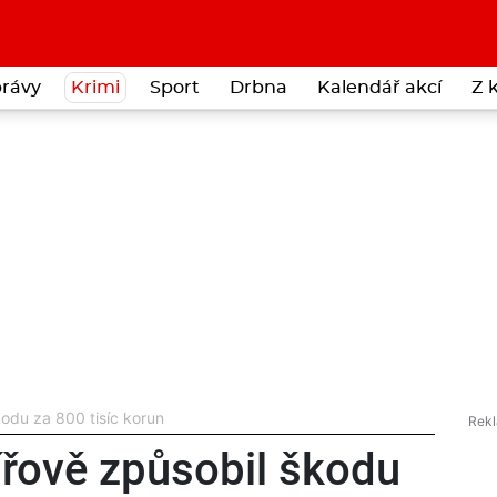
rávy
Krimi
Sport
Drbna
Kalendář akcí
Z 
odu za 800 tisíc korun
ířově způsobil škodu