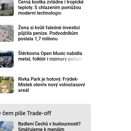
Černá kostka zvládne i tropické
teploty. S chlazením pomůžou
moderní technologie
Žena si kvůli falešné investici
půjčila peníze. Podvodníkům
poslala 1,7 milionu
Štěrkovna Open Music nabídla
metal, folklór i rozmary počasí
Rivka Park je hotový. Frýdek-
Místek otevře nový volnočasový
areál
 čem píše Trade-off
Bydlení Čechů v budoucnosti?
Směřujeme k menším