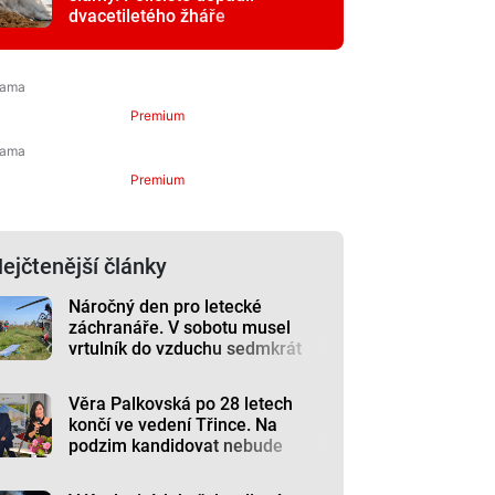
dvacetiletého žháře
Premium
Premium
ejčtenější články
Náročný den pro letecké
záchranáře. V sobotu musel
vrtulník do vzduchu sedmkrát
Věra Palkovská po 28 letech
končí ve vedení Třince. Na
podzim kandidovat nebude