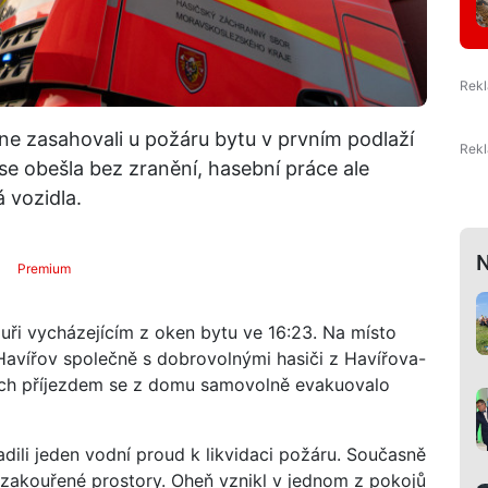
ne zasahovali u požáru bytu v prvním podlaží
e obešla bez zranění, hasební práce ale
 vozidla.
N
Premium
uři vycházejícím z oken bytu ve 16:23. Na místo
 Havířov společně s dobrovolnými hasiči z Havířova-
jich příjezdem se z domu samovolně evakuovalo
adili jeden vodní proud k likvidaci požáru. Současně
 zakouřené prostory. Oheň vznikl v jednom z pokojů