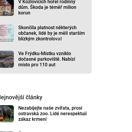
V Kozlovicích hořel rodinný
dům. Škoda je téměř milion
korun
Skončila platnost některých
občanek, lidé by je měli starším
blízkým zkontrolovat
Ve Frýdku-Místku vzniklo
dočasné parkoviště. Nabízí
místo pro 110 aut
ejnovější články
Nezabíjejte naše zvířata, prosí
ostravská zoo. Lidé nerespektují
zákaz krmení