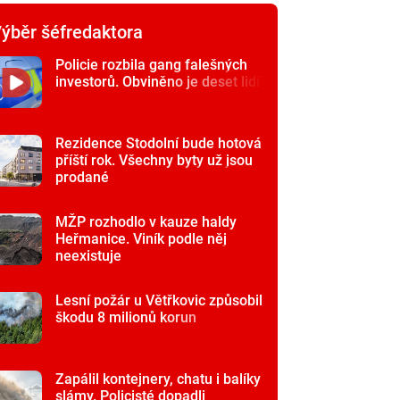
ýběr šéfredaktora
Policie rozbila gang falešných
investorů. Obviněno je deset lidí
Rezidence Stodolní bude hotová
příští rok. Všechny byty už jsou
prodané
MŽP rozhodlo v kauze haldy
Heřmanice. Viník podle něj
neexistuje
Lesní požár u Větřkovic způsobil
škodu 8 milionů korun
Zapálil kontejnery, chatu i balíky
slámy. Policisté dopadli