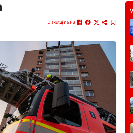
n
V
Diskutuj na FB