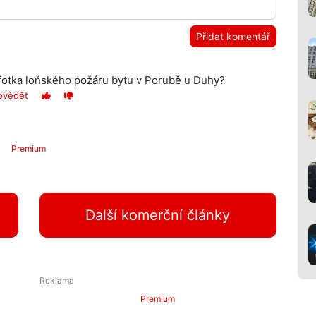
Přidat komentář
 fotka loňského požáru bytu v Porubě u Duhy?
ovědět
Premium
Další komerční články
Premium