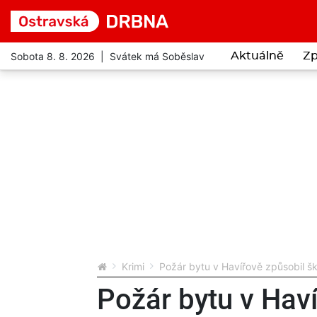
Sobota 8. 8. 2026 | Svátek má Soběslav
Aktuálně
Zp
Krimi
Požár bytu v Havířově způsobil šk
Požár bytu v Hav