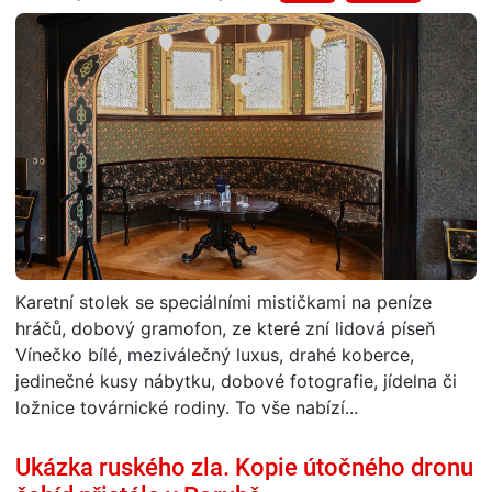
Karetní stolek se speciálními mističkami na peníze
hráčů, dobový gramofon, ze které zní lidová píseň
Vínečko bílé, meziválečný luxus, drahé koberce,
jedinečné kusy nábytku, dobové fotografie, jídelna či
ložnice továrnické rodiny. To vše nabízí...
Ukázka ruského zla. Kopie útočného dronu