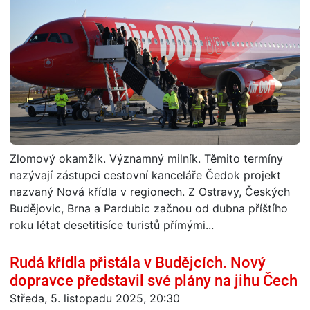
Zlomový okamžik. Významný milník. Těmito termíny
nazývají zástupci cestovní kanceláře Čedok projekt
nazvaný Nová křídla v regionech. Z Ostravy, Českých
Budějovic, Brna a Pardubic začnou od dubna příštího
roku létat desetitisíce turistů přímými...
Rudá křídla přistála v Budějcích. Nový
dopravce představil své plány na jihu Čech
Středa, 5. listopadu 2025, 20:30