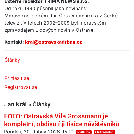
Externí redaktor TRIMA NEWS s.r.o.
Od roku 1990 působil jako novinář v
Moravskoslezském dni, Českém deníku a v České
televizi. V letech 2002–2009 byl moravským
zpravodajem Lidových novin v Ostravě.
Kontakt:
kral@ostravskadrbna.cz
Články
Přihlásit se
Registrovat se
Jan Král » Články
FOTO: Ostravská Vila Grossmann je
kompletní, obdivují ji tisíce návštěvníků
Pondělí, 20. dubna 2026, 15:10
Kultura
Ostravsko