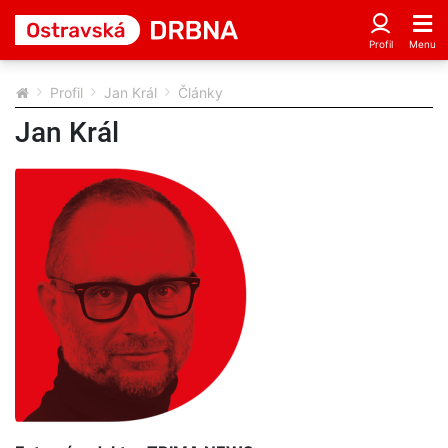
Profil
Jan Král
Články
Jan Král