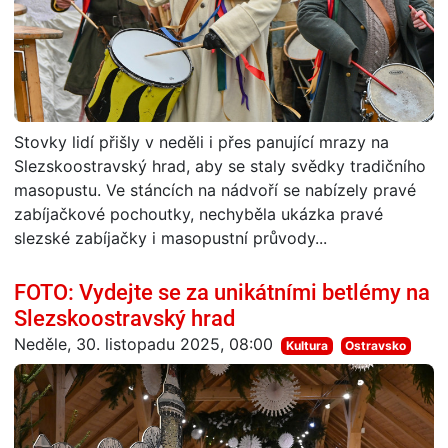
Stovky lidí přišly v neděli i přes panující mrazy na
Slezskoostravský hrad, aby se staly svědky tradičního
masopustu. Ve stáncích na nádvoří se nabízely pravé
zabíjačkové pochoutky, nechyběla ukázka pravé
slezské zabíjačky i masopustní průvody...
FOTO: Vydejte se za unikátními betlémy na
Slezskoostravský hrad
Neděle, 30. listopadu 2025, 08:00
Kultura
Ostravsko