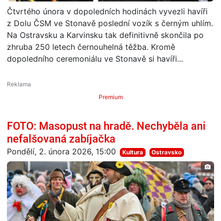
Čtvrtého února v dopoledních hodinách vyvezli havíři
z Dolu ČSM ve Stonavě poslední vozík s černým uhlím.
Na Ostravsku a Karvinsku tak definitivně skončila po
zhruba 250 letech černouhelná těžba. Kromě
dopoledního ceremoniálu ve Stonavě si havíři...
Premium
FOTO: Masopust na hradě. Nechyběla ani
nefalšovaná zabíjačka
Pondělí, 2. února 2026, 15:00
Kultura
Ostravsko