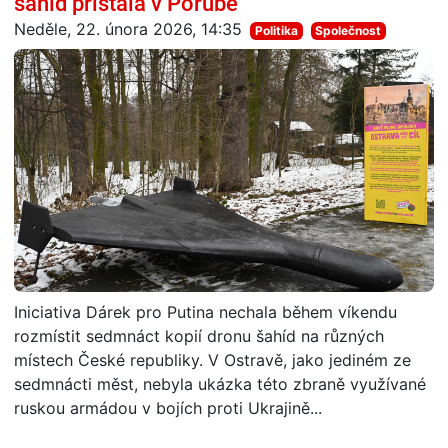
šahíd přistála v Porubě
Neděle, 22. února 2026, 14:35
Politika
Společnost
Iniciativa Dárek pro Putina nechala během víkendu
rozmístit sedmnáct kopií dronu šahíd na různých
místech České republiky. V Ostravě, jako jediném ze
sedmnácti měst, nebyla ukázka této zbraně využívané
ruskou armádou v bojích proti Ukrajině...