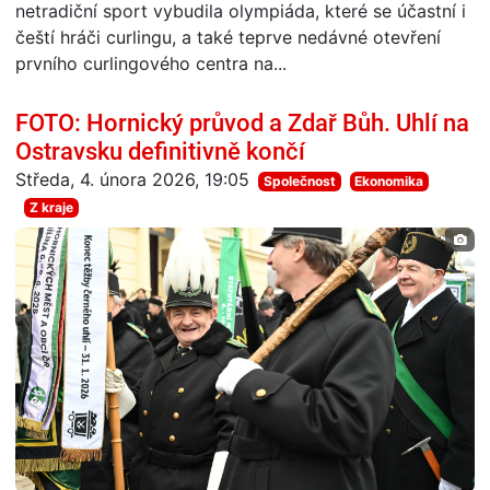
netradiční sport vybudila olympiáda, které se účastní i
čeští hráči curlingu, a také teprve nedávné otevření
prvního curlingového centra na...
FOTO: Hornický průvod a Zdař Bůh. Uhlí na
Ostravsku definitivně končí
Středa, 4. února 2026, 19:05
Společnost
Ekonomika
Z kraje