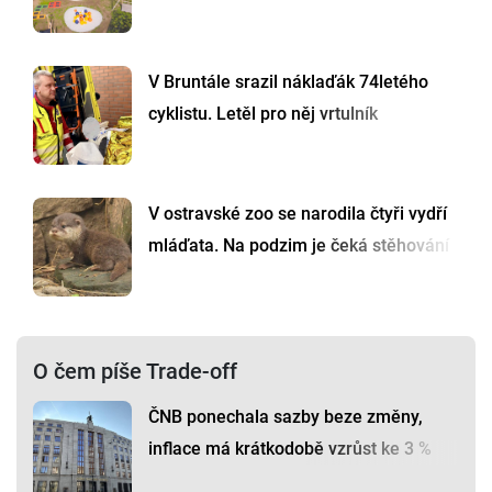
V Bruntále srazil náklaďák 74letého
cyklistu. Letěl pro něj vrtulník
V ostravské zoo se narodila čtyři vydří
mláďata. Na podzim je čeká stěhování
O čem píše Trade-off
ČNB ponechala sazby beze změny,
inflace má krátkodobě vzrůst ke 3 %