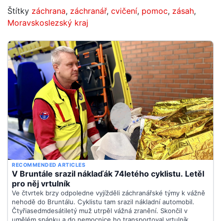
Štítky
záchrana
,
záchranář
,
cvičení
,
pomoc
,
zásah
,
Moravskoslezský kraj