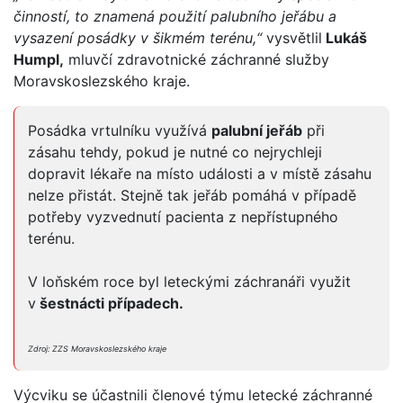
činností, to znamená použití palubního jeřábu a
vysazení posádky v šikmém terénu,“
vysvětlil
Lukáš
Humpl,
mluvčí zdravotnické záchranné služby
Moravskoslezského kraje.
Posádka vrtulníku využívá
palubní jeřáb
při
zásahu tehdy, pokud je nutné co nejrychleji
dopravit lékaře na místo události a v místě zásahu
nelze přistát. Stejně tak jeřáb pomáhá v případě
potřeby vyzvednutí pacienta z nepřístupného
terénu.
V loňském roce byl leteckými záchranáři využit
v
šestnácti případech.
Zdroj: ZZS Moravskoslezského kraje
Výcviku se účastnili členové týmu letecké záchranné