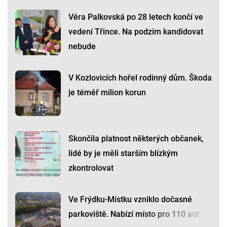
Věra Palkovská po 28 letech končí ve
vedení Třince. Na podzim kandidovat
nebude
V Kozlovicích hořel rodinný dům. Škoda
je téměř milion korun
Skončila platnost některých občanek,
lidé by je měli starším blízkým
zkontrolovat
Ve Frýdku-Místku vzniklo dočasné
parkoviště. Nabízí místo pro 110 aut