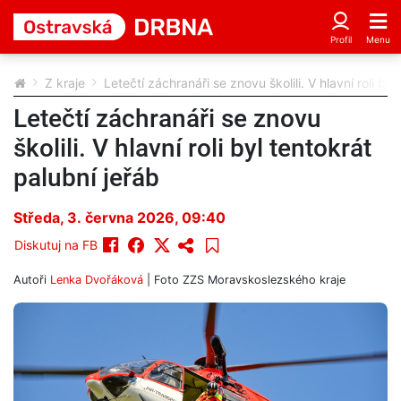
Z kraje
Letečtí záchranáři se znovu školili. V hlavní roli byl
Letečtí záchranáři se znovu
školili. V hlavní roli byl tentokrát
palubní jeřáb
Středa, 3. června 2026, 09:40
Diskutuj na FB
Autoři
Lenka Dvořáková
| Foto
ZZS Moravskoslezského kraje