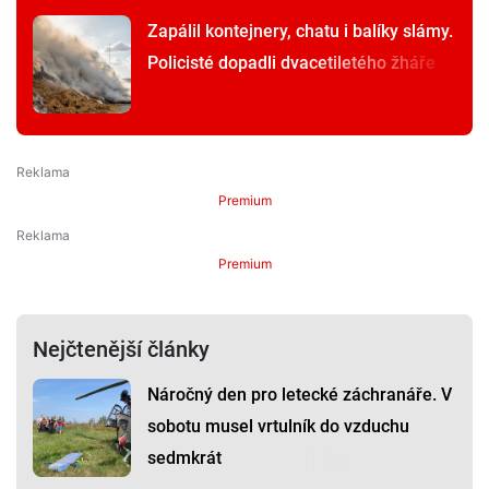
Zapálil kontejnery, chatu i balíky slámy.
Policisté dopadli dvacetiletého žháře
Premium
Premium
Nejčtenější články
Náročný den pro letecké záchranáře. V
sobotu musel vrtulník do vzduchu
sedmkrát