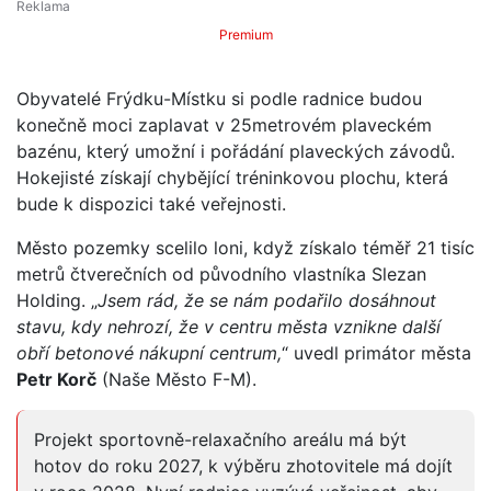
Premium
Obyvatelé Frýdku-Místku si podle radnice budou
konečně moci zaplavat v 25metrovém plaveckém
bazénu, který umožní i pořádání plaveckých závodů.
Hokejisté získají chybějící tréninkovou plochu, která
bude k dispozici také veřejnosti.
Město pozemky scelilo loni, když získalo téměř 21 tisíc
metrů čtverečních od původního vlastníka Slezan
Holding. „
Jsem rád, že se nám podařilo dosáhnout
stavu, kdy nehrozí, že v centru města vznikne další
obří betonové nákupní centrum,
“ uvedl primátor města
Petr Korč
(Naše Město F-M).
Projekt sportovně-relaxačního areálu má být
hotov do roku 2027, k výběru zhotovitele má dojít