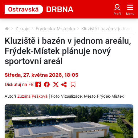
Z kraje
Frýdecko-Místecko
Kluziště i bazén v jednom a
Kluziště i bazén v jednom areálu,
Frýdek-Místek plánuje nový
sportovní areál
Středa, 27. května 2026, 18:05
Diskutuj na FB
Autoři
Zuzana Pešková
| Foto
Vizualizace: Město Frýdek-Místek