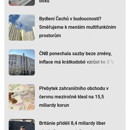
boxu
Bydlení Čechů v budoucnosti?
Směřujeme k menším multifunkčním
prostorům
ČNB ponechala sazby beze změny,
inflace má krátkodobě vzrůst ke 3 %
Přebytek zahraničního obchodu v
červnu meziročně klesl na 15,5
miliardy korun
Británie přidělí 8,4 miliardy liber