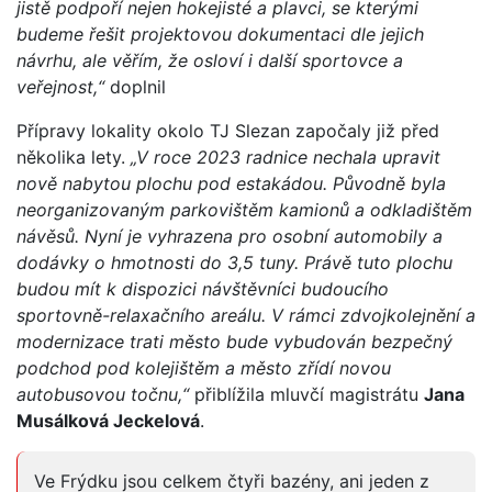
jistě podpoří nejen hokejisté a plavci, se kterými
budeme řešit projektovou dokumentaci dle jejich
návrhu, ale věřím, že osloví i další sportovce a
veřejnost,“
doplnil
Přípravy lokality okolo TJ Slezan započaly již před
několika lety.
„V roce 2023 radnice nechala upravit
nově nabytou plochu pod estakádou. Původně byla
neorganizovaným parkovištěm kamionů a odkladištěm
návěsů. Nyní je vyhrazena pro osobní automobily a
dodávky o hmotnosti do 3,5 tuny. Právě tuto plochu
budou mít k dispozici návštěvníci budoucího
sportovně-relaxačního areálu. V rámci zdvojkolejnění a
modernizace trati město bude vybudován bezpečný
podchod pod kolejištěm a město zřídí novou
autobusovou točnu,“
přiblížila mluvčí magistrátu
Jana
Musálková Jeckelová
.
Ve Frýdku jsou celkem čtyři bazény, ani jeden z