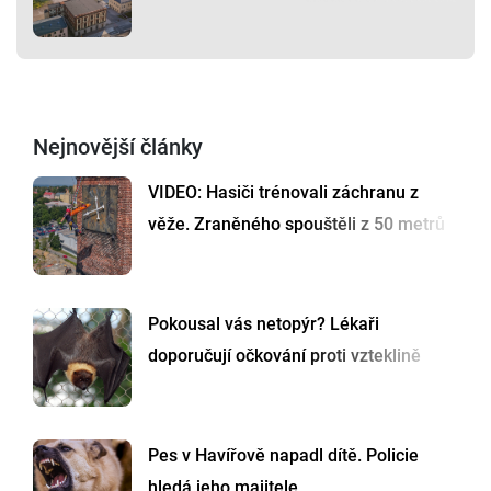
Nejnovější články
VIDEO: Hasiči trénovali záchranu z
věže. Zraněného spouštěli z 50 metrů
Pokousal vás netopýr? Lékaři
doporučují očkování proti vzteklině
Pes v Havířově napadl dítě. Policie
hledá jeho majitele