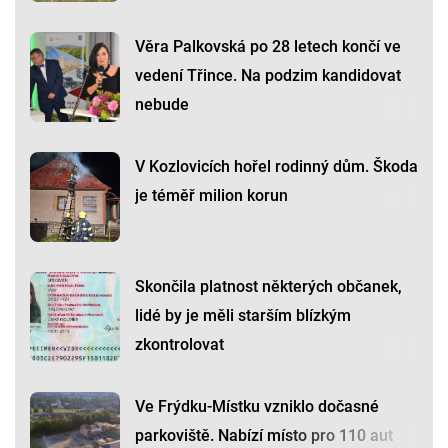
Věra Palkovská po 28 letech končí ve
vedení Třince. Na podzim kandidovat
nebude
V Kozlovicích hořel rodinný dům. Škoda
je téměř milion korun
Skončila platnost některých občanek,
lidé by je měli starším blízkým
zkontrolovat
Ve Frýdku-Místku vzniklo dočasné
parkoviště. Nabízí místo pro 110 aut