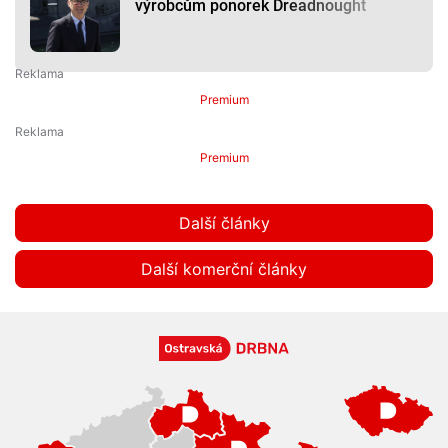
výrobcům ponorek Dreadnought
Premium
Premium
Další články
Další komerční články