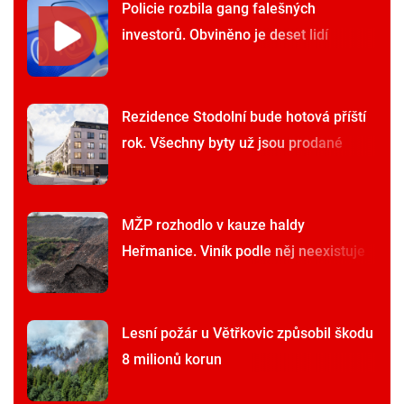
Policie rozbila gang falešných
investorů. Obviněno je deset lidí
Rezidence Stodolní bude hotová příští
rok. Všechny byty už jsou prodané
MŽP rozhodlo v kauze haldy
Heřmanice. Viník podle něj neexistuje
Lesní požár u Větřkovic způsobil škodu
8 milionů korun