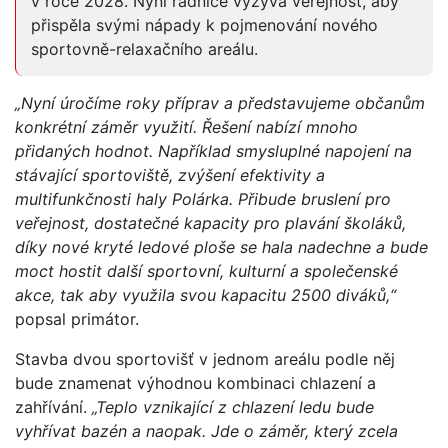
v roce 2028. Nyní radnice vyzývá veřejnost, aby
přispěla svými nápady k pojmenování nového
sportovně-relaxačního areálu.
„Nyní úročíme roky příprav a představujeme občanům
konkrétní záměr využití. Řešení nabízí mnoho
přidaných hodnot. Například smysluplné napojení na
stávající sportoviště, zvýšení efektivity a
multifunkčnosti haly Polárka. Přibude bruslení pro
veřejnost, dostatečné kapacity pro plavání školáků,
díky nové kryté ledové ploše se hala nadechne a bude
moct hostit další sportovní, kulturní a společenské
akce, tak aby využila svou kapacitu 2500 diváků,“
popsal primátor.
Stavba dvou sportovišť v jednom areálu podle něj
bude znamenat výhodnou kombinaci chlazení a
zahřívání.
„Teplo vznikající z chlazení ledu bude
vyhřívat bazén a naopak. Jde o záměr, který zcela