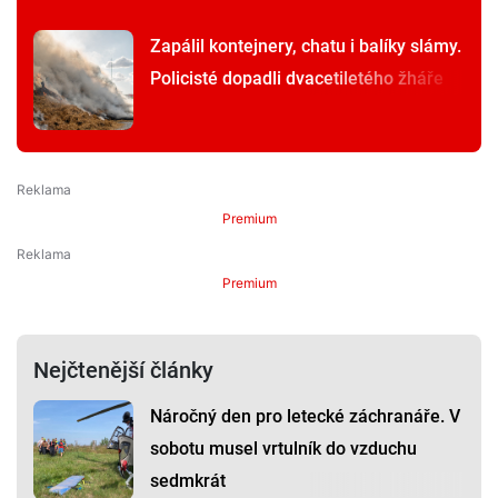
Zapálil kontejnery, chatu i balíky slámy.
Policisté dopadli dvacetiletého žháře
Premium
Premium
Nejčtenější články
Náročný den pro letecké záchranáře. V
sobotu musel vrtulník do vzduchu
sedmkrát