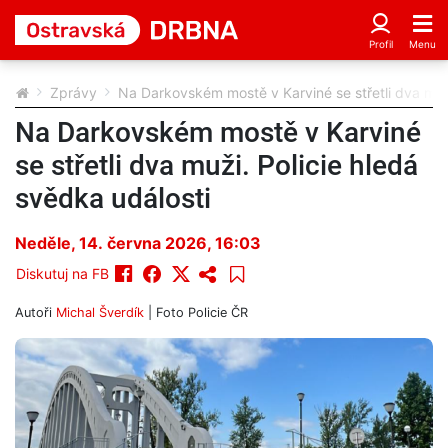
Zprávy
Na Darkovském mostě v Karviné se střetli dva muži
Na Darkovském mostě v Karviné
se střetli dva muži. Policie hledá
svědka události
Neděle, 14. června 2026, 16:03
Diskutuj na FB
Autoři
Michal Šverdík
| Foto
Policie ČR