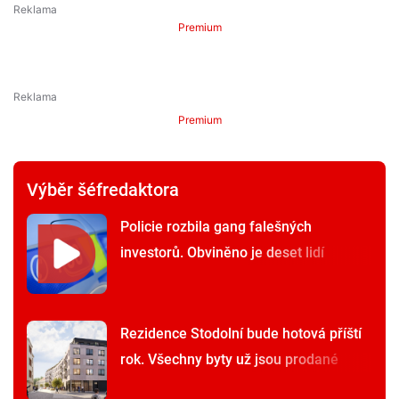
Premium
Premium
Výběr šéfredaktora
Policie rozbila gang falešných
investorů. Obviněno je deset lidí
Rezidence Stodolní bude hotová příští
rok. Všechny byty už jsou prodané