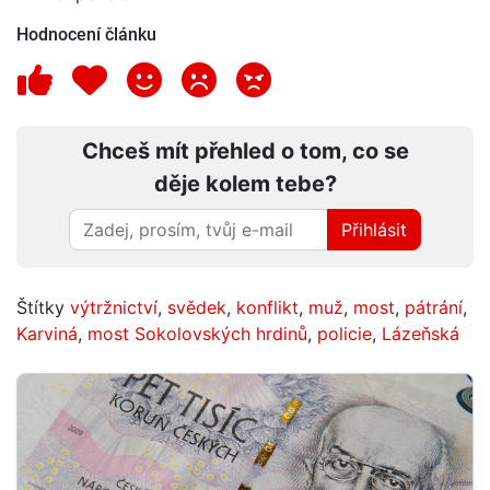
Hodnocení článku
Chceš mít přehled o tom, co se
děje kolem tebe?
Přihlásit
Štítky
výtržnictví
,
svědek
,
konflikt
,
muž
,
most
,
pátrání
,
Karviná
,
most Sokolovských hrdinů
,
policie
,
Lázeňská