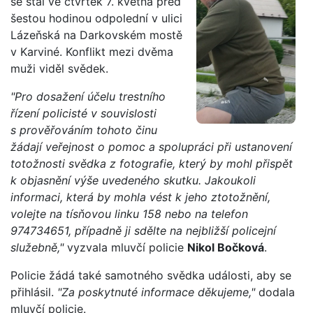
se stal ve čtvrtek 7. května před
šestou hodinou odpolední v ulici
Lázeňská na Darkovském mostě
v Karviné. Konflikt mezi dvěma
muži viděl svědek.
"Pro dosažení účelu trestního
řízení policisté v souvislosti
s prověřováním tohoto činu
žádají veřejnost o pomoc a spolupráci při ustanovení
totožnosti svědka z fotografie, který by mohl přispět
k objasnění výše uvedeného skutku. Jakoukoli
informaci, která by mohla vést k jeho ztotožnění,
volejte na tísňovou linku 158 nebo na telefon
974734651, případně ji sdělte na nejbližší policejní
služebně,"
vyzvala mluvčí policie
Nikol Bočková
.
Policie žádá také samotného svědka události, aby se
přihlásil.
"Za poskytnuté informace děkujeme,"
dodala
mluvčí policie.