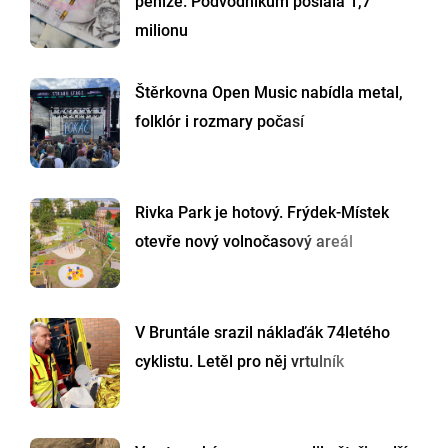
peníze. Podvodníkům poslala 1,7
milionu
Štěrkovna Open Music nabídla metal,
folklór i rozmary počasí
Rivka Park je hotový. Frýdek-Místek
otevře nový volnočasový areál
V Bruntále srazil náklaďák 74letého
cyklistu. Letěl pro něj vrtulník