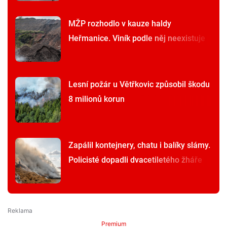
MŽP rozhodlo v kauze haldy
Heřmanice. Viník podle něj neexistuje
Lesní požár u Větřkovic způsobil škodu
8 milionů korun
Zapálil kontejnery, chatu i balíky slámy.
Policisté dopadli dvacetiletého žháře
Premium