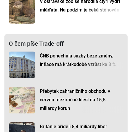
V ostravské zoo se narodila čtyři vydří
mláďata. Na podzim je čeká stěhování
O čem píše Trade-off
ČNB ponechala sazby beze změny,
inflace má krátkodobě vzrůst ke 3 %
Přebytek zahraničního obchodu v
červnu meziročně klesl na 15,5
miliardy korun
Británie přidělí 8,4 miliardy liber