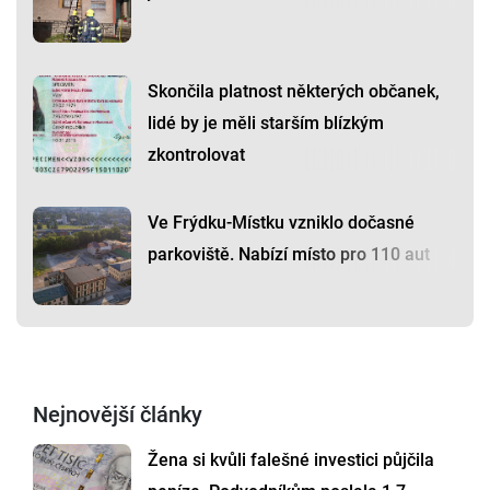
Skončila platnost některých občanek,
lidé by je měli starším blízkým
zkontrolovat
Ve Frýdku-Místku vzniklo dočasné
parkoviště. Nabízí místo pro 110 aut
Nejnovější články
Žena si kvůli falešné investici půjčila