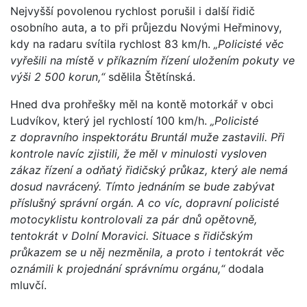
Nejvyšší povolenou rychlost porušil i další řidič
osobního auta, a to při průjezdu Novými Heřminovy,
kdy na radaru svítila rychlost 83 km/h.
„Policisté věc
vyřešili na místě v příkazním řízení uložením pokuty ve
výši 2 500 korun,“
sdělila Štětínská.
Hned dva prohřešky měl na kontě motorkář v obci
Ludvíkov, který jel rychlostí 100 km/h.
„Policisté
z dopravního inspektorátu Bruntál muže zastavili. Při
kontrole navíc zjistili, že měl v minulosti vysloven
zákaz řízení a odňatý řidičský průkaz, který ale nemá
dosud navrácený. Tímto jednáním se bude zabývat
příslušný správní orgán. A co víc, dopravní policisté
motocyklistu kontrolovali za pár dnů opětovně,
tentokrát v Dolní Moravici. Situace s řidičským
průkazem se u něj nezměnila, a proto i tentokrát věc
oznámili k projednání správnímu orgánu,“
dodala
mluvčí.