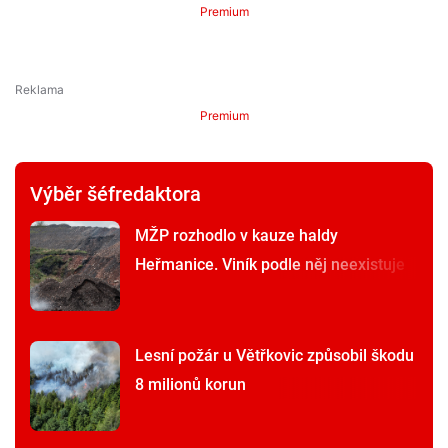
Premium
Premium
Výběr šéfredaktora
MŽP rozhodlo v kauze haldy
Heřmanice. Viník podle něj neexistuje
Lesní požár u Větřkovic způsobil škodu
8 milionů korun