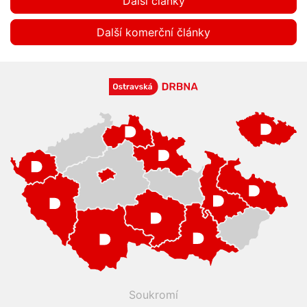
Další články
Další komerční články
Soukromí