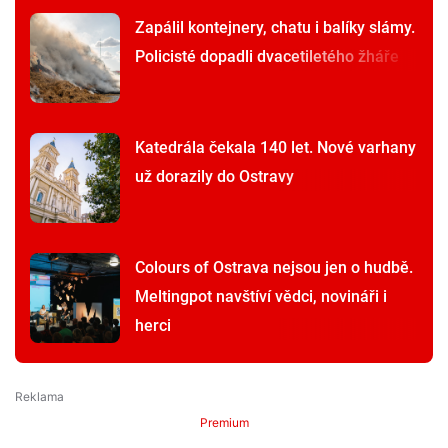
Zapálil kontejnery, chatu i balíky slámy.
Policisté dopadli dvacetiletého žháře
Katedrála čekala 140 let. Nové varhany
už dorazily do Ostravy
Colours of Ostrava nejsou jen o hudbě.
Meltingpot navštíví vědci, novináři i
herci
Premium