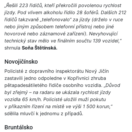
„Řešili 223 řidičů, kteří překročili povolenou rychlost
jízdy. Pod vlivem alkoholu řídilo 28 šoférů. Dalších 212
řidičů takzvaně „telefonovalo“ za jízdy (drželo v ruce
nebo jiným způsobem telefonní přístroj nebo jiné
hovorové nebo záznamové zařízení). Nevyhovující
technický stav mělo ve finálním součtu 139 vozidel,“
shrnula
Soňa Štětínská.
Novojičínsko
Policisté z dopravního inspektorátu Nový Jičín
zastavili jedno odpoledne v Kopřivnici zhruba
pětapadesátiletého řidiče osobního vozidla. „
Důvod
byl zřejmý – na radaru se ukázala rychlost jízdy
vozidla 65 km/h. Policisté uložili muži pokutu
v příkazním řízení na místě ve výši 1 500 korun,“
sdělila mluvčí k jednomu z případů.
Bruntálsko