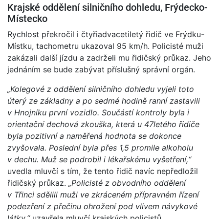
Krajské oddělení silničního dohledu, Frýdecko-
Místecko
Rychlost překročil i čtyřiadvacetiletý řidič ve Frýdku-
Místku, tachometru ukazoval 95 km/h. Policisté muži
zakázali další jízdu a zadrželi mu řidičský průkaz. Jeho
jednáním se bude zabývat příslušný správní orgán.
„Kolegové z oddělení silničního dohledu vyjeli toto
úterý ze základny a po sedmé hodině ranní zastavili
v Hnojníku první vozidlo. Součástí kontroly byla i
orientační dechová zkouška, která u 47letého řidiče
byla pozitivní a naměřená hodnota se dokonce
zvyšovala. Poslední byla přes 1,5 promile alkoholu
v dechu. Muž se podrobil i lékařskému vyšetření,“
uvedla mluvčí s tím, že tento řidič navíc nepředložil
řidičský průkaz.
„Policisté z obvodního oddělení
v Třinci sdělili muži ve zkráceném přípravném řízení
podezření z přečinu ohrožení pod vlivem návykové
látky,“
uzavřela mluvčí krajských policistů.