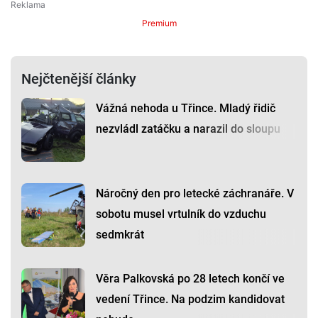
Premium
Nejčtenější články
Vážná nehoda u Třince. Mladý řidič
nezvládl zatáčku a narazil do sloupu
Náročný den pro letecké záchranáře. V
sobotu musel vrtulník do vzduchu
sedmkrát
Věra Palkovská po 28 letech končí ve
vedení Třince. Na podzim kandidovat