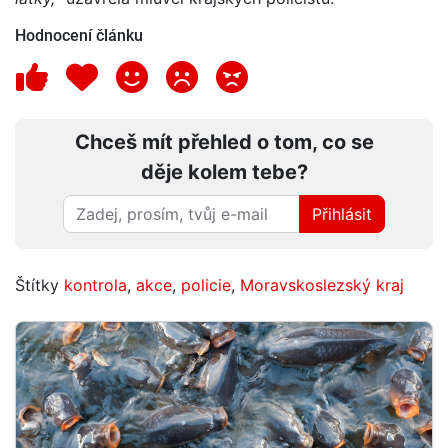
Hodnocení článku
Chceš mít přehled o tom, co se
děje kolem tebe?
Přihlásit
Štítky
kontrola
,
akce
,
policie
,
Moravskoslezský kraj