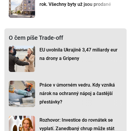
rok. Všechny byty už jsou prodané
O čem píše Trade-off
EU uvolnila Ukrajině 3,47 miliardy eur
na drony a Gripeny
Práce v úmorném vedru. Kdy vzniká
nárok na ochranný nápoj a častější
přestávky?
Rozhovor: Investice do rovnátek se
vyplatí. Zanedbaný chrup může stát