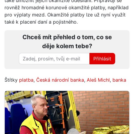
také umožnit jejich okamžité odesílání. Připravují se
rovněž hromadné korunové okamžité platby, například
pro výplaty mezd. Okamžité platby lze už nyní využít
také k placení daní a pojistného.
Chceš mít přehled o tom, co se
děje kolem tebe?
Přihlásit
Štítky
platba
,
Česká národní banka
,
Aleš Michl
,
banka