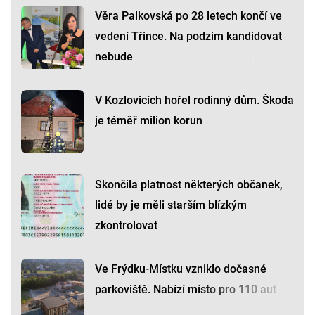
Věra Palkovská po 28 letech končí ve
vedení Třince. Na podzim kandidovat
nebude
V Kozlovicích hořel rodinný dům. Škoda
je téměř milion korun
Skončila platnost některých občanek,
lidé by je měli starším blízkým
zkontrolovat
Ve Frýdku-Místku vzniklo dočasné
parkoviště. Nabízí místo pro 110 aut