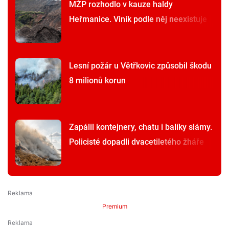
MŽP rozhodlo v kauze haldy
Heřmanice. Viník podle něj neexistuje
Lesní požár u Větřkovic způsobil škodu
8 milionů korun
Zapálil kontejnery, chatu i balíky slámy.
Policisté dopadli dvacetiletého žháře
Premium