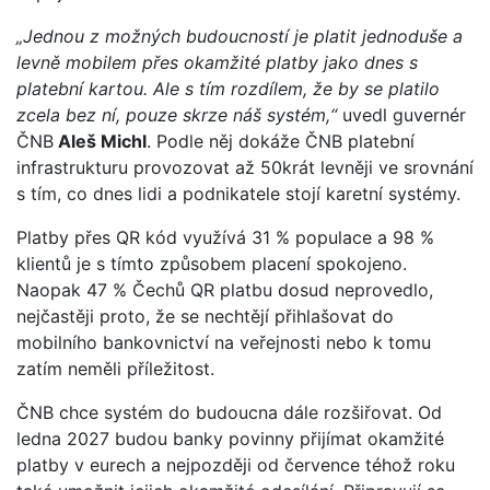
„Jednou z možných budoucností je platit jednoduše a
levně mobilem přes okamžité platby jako dnes s
platební kartou. Ale s tím rozdílem, že by se platilo
zcela bez ní, pouze skrze náš systém,“
uvedl guvernér
ČNB
Aleš Michl
. Podle něj dokáže ČNB platební
infrastrukturu provozovat až 50krát levněji ve srovnání
s tím, co dnes lidi a podnikatele stojí karetní systémy.
Platby přes QR kód využívá 31 % populace a 98 %
klientů je s tímto způsobem placení spokojeno.
Naopak 47 % Čechů QR platbu dosud neprovedlo,
nejčastěji proto, že se nechtějí přihlašovat do
mobilního bankovnictví na veřejnosti nebo k tomu
zatím neměli příležitost.
ČNB chce systém do budoucna dále rozšiřovat. Od
ledna 2027 budou banky povinny přijímat okamžité
platby v eurech a nejpozději od července téhož roku