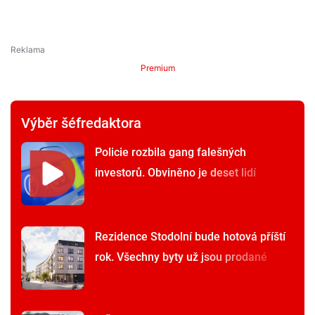
Premium
Výběr šéfredaktora
Policie rozbila gang falešných
investorů. Obviněno je deset lidí
Rezidence Stodolní bude hotová příští
rok. Všechny byty už jsou prodané