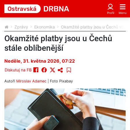
Zprávy
Ekonomika
Okamžité platby jsou u Čechů stále 
Okamžité platby jsou u Čechů
stále oblíbenější
Neděle, 31. května 2026, 07:22
Diskutuj na FB
Autoři
Miroslav Adamec
| Foto
Pixabay