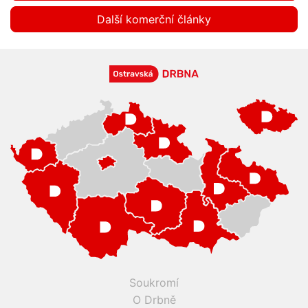
Další komerční články
Soukromí
O Drbně