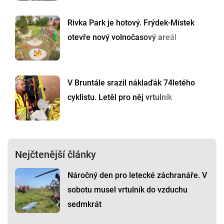
Rivka Park je hotový. Frýdek-Místek
otevře nový volnočasový areál
V Bruntále srazil náklaďák 74letého
cyklistu. Letěl pro něj vrtulník
Nejčtenější články
Náročný den pro letecké záchranáře. V
sobotu musel vrtulník do vzduchu
sedmkrát