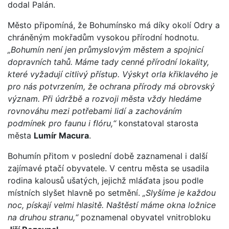
dodal Palán.
Město připomíná, že Bohumínsko má díky okolí Odry a
chráněným mokřadům vysokou přírodní hodnotu.
„Bohumín není jen průmyslovým městem a spojnicí
dopravních tahů. Máme tady cenné přírodní lokality,
které vyžadují citlivý přístup. Výskyt orla křiklavého je
pro nás potvrzením, že ochrana přírody má obrovský
význam. Při údržbě a rozvoji města vždy hledáme
rovnováhu mezi potřebami lidí a zachováním
podmínek pro faunu i flóru,“
konstatoval starosta
města
Lumír Macura
.
Bohumín přitom v poslední době zaznamenal i další
zajímavé ptačí obyvatele. V centru města se usadila
rodina kalousů ušatých, jejichž mláďata jsou podle
místních slyšet hlavně po setmění.
„Slyšíme je každou
noc, pískají velmi hlasitě. Naštěstí máme okna ložnice
na druhou stranu,“
poznamenal obyvatel vnitrobloku