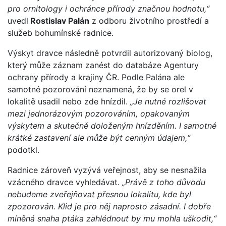
pro ornitology i ochránce přírody značnou hodnotu,“
uvedl
Rostislav Palán
z odboru životního prostředí a
služeb bohumínské radnice.
Výskyt dravce následně potvrdil autorizovaný biolog,
který může záznam zanést do databáze Agentury
ochrany přírody a krajiny ČR. Podle Palána ale
samotné pozorování neznamená, že by se orel v
lokalitě usadil nebo zde hnízdil.
„Je nutné rozlišovat
mezi jednorázovým pozorováním, opakovaným
výskytem a skutečně doloženým hnízděním. I samotné
krátké zastavení ale může být cenným údajem,“
podotkl.
Radnice zároveň vyzývá veřejnost, aby se nesnažila
vzácného dravce vyhledávat.
„Právě z toho důvodu
nebudeme zveřejňovat přesnou lokalitu, kde byl
zpozorován. Klid je pro něj naprosto zásadní. I dobře
míněná snaha ptáka zahlédnout by mu mohla uškodit,“