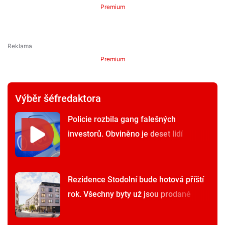
Premium
Premium
Výběr šéfredaktora
Policie rozbila gang falešných
investorů. Obviněno je deset lidí
Rezidence Stodolní bude hotová příští
rok. Všechny byty už jsou prodané