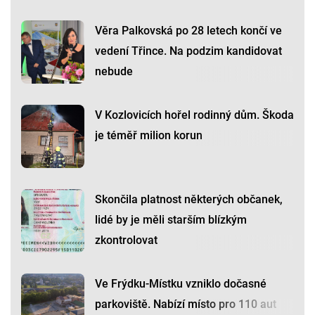
Věra Palkovská po 28 letech končí ve
vedení Třince. Na podzim kandidovat
nebude
V Kozlovicích hořel rodinný dům. Škoda
je téměř milion korun
Skončila platnost některých občanek,
lidé by je měli starším blízkým
zkontrolovat
Ve Frýdku-Místku vzniklo dočasné
parkoviště. Nabízí místo pro 110 aut