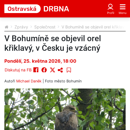
Zprávy
Společnost
V Bohumíně se objevil orel křiklavý,
V Bohumíně se objevil orel
křiklavý, v Česku je vzácný
Pondělí, 25. května 2026, 18:00
Diskutuj na FB
Autoři
Michael Daněk
| Foto
město Bohumín