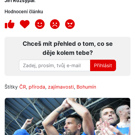
Jiří Rozsypal
.
Hodnocení článku
Chceš mít přehled o tom, co se
děje kolem tebe?
Přihlásit
Štítky
ČR
,
příroda
,
zajímavosti
,
Bohumín