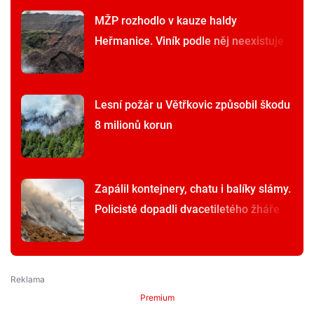
MŽP rozhodlo v kauze haldy
Heřmanice. Viník podle něj neexistuje
Lesní požár u Větřkovic způsobil škodu
8 milionů korun
Zapálil kontejnery, chatu i balíky slámy.
Policisté dopadli dvacetiletého žháře
Premium