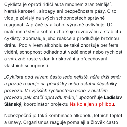
Cyklista je oproti řidiči auta mnohem zranitelnější.
Nemá karoserii, airbagy ani bezpečnostní pásy. O to
více je závislý na svých schopnostech správně
reagovat. A právě ty alkohol výrazně ovlivňuje. Už
malé množství alkoholu zhoršuje rovnováhu a stabilitu
cyklisty, zpomaluje jeho reakce a prodlužuje brzdnou
dráhu. Pod vlivem alkoholu se také zhoršuje periferní
vidění, schopnost odhadnout vzdálenost nebo rychlost
a výrazně roste sklon k riskování a přeceňování
vlastních schopností.
„Cyklista pod vlivem často jede nejistě, hůře drží směr
a pozdě reaguje na překážky nebo ostatní účastníky
provozu. Ve vyšších rychlostech nebo v hustším
provozu pak stačí opravdu málo,“
upozorňuje
Ladislav
Slánský
, koordinátor projektu
Na kole jen s přilbou
.
Nebezpečná je také kombinace alkoholu, letních teplot
a únavy. Organismus reaguje pomaleji a člověk často