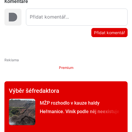
Komentáře
Přidat komentář
Premium
Výběr šéfredaktora
MŽP rozhodlo v kauze haldy
Heřmanice. Viník podle něj neexistuje