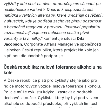
vyjížďky lidé chuť na pivo, doporučujeme sáhnout po
nealkoholické variantě. Dnes je k dispozici široká
nabídka kvalitních alternativ, které umožňují osvěžení i
v situacích, kdy je potřeba zachovat plnou pozornost
a bezpečně reagovat v provozu. Rostoucí popularitu
zaznamenávají zejména ochucené nealko pivní
varianty a tzv. nulky,“
komentuje situaci
Dita
Jacobson
, Corporate Affairs Manager ve společnosti
Heineken Česká republika, která projekt Na kole jen
s přilbou dlouhodobě podporuje.
Česká republika: nulová tolerance alkoholu na
kole
V České republice platí pro cyklisty stejně jako pro
řidiče motorových vozidel nulová tolerance alkoholu.
Policie může cyklistu kdykoli zastavit a podrobit
dechové zkoušce. Cyklista, který by byl pod vlivem
alkoholu se dopouští přestupku, při vyšších limitech i