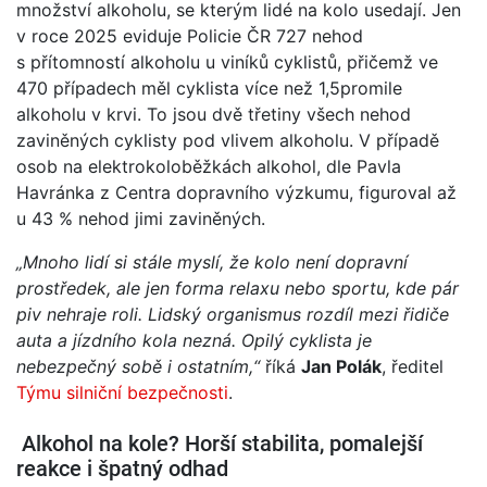
množství alkoholu, se kterým lidé na kolo usedají. Jen
v roce 2025 eviduje Policie ČR 727 nehod
s přítomností alkoholu u viníků cyklistů, přičemž ve
470 případech měl cyklista více než 1,5promile
alkoholu v krvi. To jsou dvě třetiny všech nehod
zaviněných cyklisty pod vlivem alkoholu. V případě
osob na elektrokoloběžkách alkohol, dle Pavla
Havránka z Centra dopravního výzkumu, figuroval až
u 43 % nehod jimi zaviněných.
„Mnoho lidí si stál
e myslí, že kolo není dopravní
prostředek, ale jen forma relaxu
nebo sportu, kde pár
piv nehraje roli. Lidský organismus rozdíl mezi
řidiče
auta a jízdního kola nezná
. Opilý cyklista je
nebezpečný sobě i ostatním,“
říká
Jan Polák
, ředitel
Týmu silniční bezpečnosti
.
Alkohol na kole? Horší stabilita, pomalejší
reakce i špatný odhad