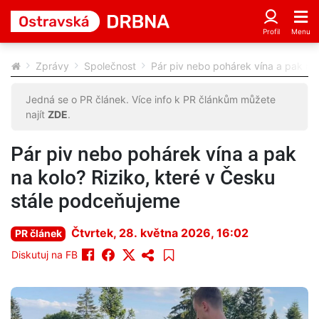
Zprávy
Společnost
Pár piv nebo pohárek vína a pak na
Jedná se o PR článek. Více info k PR článkům můžete
najít
ZDE
.
Pár piv nebo pohárek vína a pak
na kolo? Riziko, které v Česku
stále podceňujeme
Čtvrtek, 28. května 2026, 16:02
PR článek
Diskutuj na FB