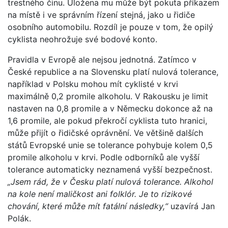
trestného činu. Uložena mu může být pokuta příkazem
na místě i ve správním řízení stejná, jako u řidiče
osobního automobilu. Rozdíl je pouze v tom, že opilý
cyklista neohrožuje své bodové konto.
Pravidla v Evropě ale nejsou jednotná. Zatímco v
České republice a na Slovensku platí nulová tolerance,
například v Polsku mohou mít cyklisté v krvi
maximálně 0,2 promile alkoholu. V Rakousku je limit
nastaven na 0,8 promile a v Německu dokonce až na
1,6 promile, ale pokud překročí cyklista tuto hranici,
může přijít o řidičské oprávnění. Ve většině dalších
států Evropské unie se tolerance pohybuje kolem 0,5
promile alkoholu v krvi. Podle odborníků ale vyšší
tolerance automaticky neznamená vyšší bezpečnost.
„Jsem rád, že v Česku platí nulová tolerance. Alkohol
na kole není maličkost ani folklór. Je to rizikové
chování, které může mít fatální následky,“
uzavírá Jan
Polák.