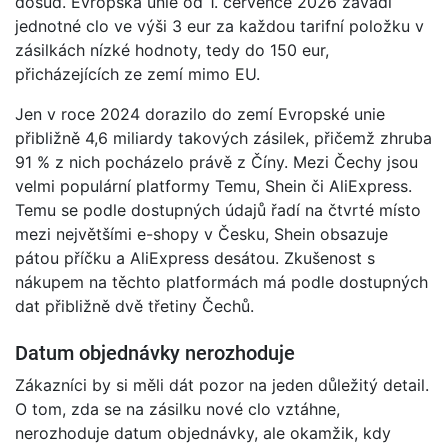
dosud. Evropská unie od 1. července 2026 zavádí
jednotné clo ve výši 3 eur za každou tarifní položku v
zásilkách nízké hodnoty, tedy do 150 eur,
přicházejících ze zemí mimo EU.
Jen v roce 2024 dorazilo do zemí Evropské unie
přibližně 4,6 miliardy takových zásilek, přičemž zhruba
91 % z nich pocházelo právě z Číny. Mezi Čechy jsou
velmi populární platformy Temu, Shein či AliExpress.
Temu se podle dostupných údajů řadí na čtvrté místo
mezi největšími e-shopy v Česku, Shein obsazuje
pátou příčku a AliExpress desátou. Zkušenost s
nákupem na těchto platformách má podle dostupných
dat přibližně dvě třetiny Čechů.
Datum objednávky nerozhoduje
Zákazníci by si měli dát pozor na jeden důležitý detail.
O tom, zda se na zásilku nové clo vztáhne,
nerozhoduje datum objednávky, ale okamžik, kdy