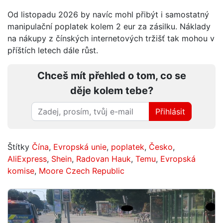
Od listopadu 2026 by navíc mohl přibýt i samostatný
manipulační poplatek kolem 2 eur za zásilku. Náklady
na nákupy z čínských internetových tržišť tak mohou v
příštích letech dále růst.
Chceš mít přehled o tom, co se
děje kolem tebe?
Přihlásit
Štítky
Čína
,
Evropská unie
,
poplatek
,
Česko
,
AliExpress
,
Shein
,
Radovan Hauk
,
Temu
,
Evropská
komise
,
Moore Czech Republic