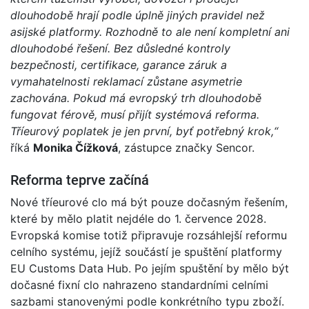
dlouhodobě hrají podle úplně jiných pravidel než
asijské platformy. Rozhodně to ale není kompletní ani
dlouhodobé řešení. Bez důsledné kontroly
bezpečnosti, certifikace, garance záruk a
vymahatelnosti reklamací zůstane asymetrie
zachována. Pokud má evropský trh dlouhodobě
fungovat férově, musí přijít systémová reforma.
Tříeurový poplatek je jen první, byť potřebný krok,“
říká
Monika Čížková
, zástupce značky Sencor.
Reforma teprve začíná
Nové tříeurové clo má být pouze dočasným řešením,
které by mělo platit nejdéle do 1. července 2028.
Evropská komise totiž připravuje rozsáhlejší reformu
celního systému, jejíž součástí je spuštění platformy
EU Customs Data Hub. Po jejím spuštění by mělo být
dočasné fixní clo nahrazeno standardními celními
sazbami stanovenými podle konkrétního typu zboží.