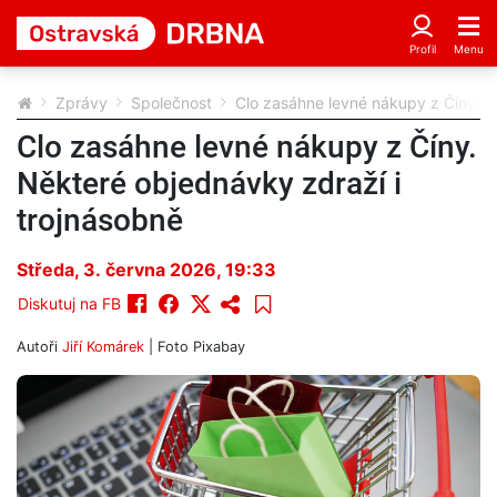
Zprávy
Společnost
Clo zasáhne levné nákupy z Číny. N
Clo zasáhne levné nákupy z Číny.
Některé objednávky zdraží i
trojnásobně
Středa, 3. června 2026, 19:33
Diskutuj na FB
Autoři
Jiří Komárek
| Foto
Pixabay