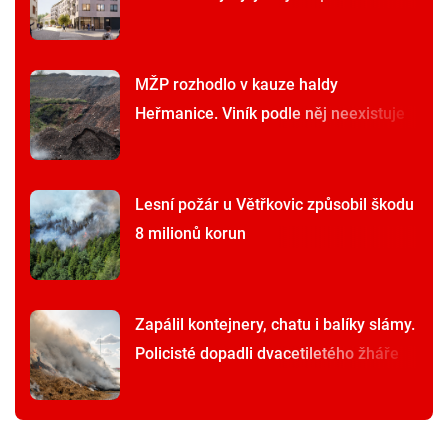
MŽP rozhodlo v kauze haldy
Heřmanice. Viník podle něj neexistuje
Lesní požár u Větřkovic způsobil škodu
8 milionů korun
Zapálil kontejnery, chatu i balíky slámy.
Policisté dopadli dvacetiletého žháře