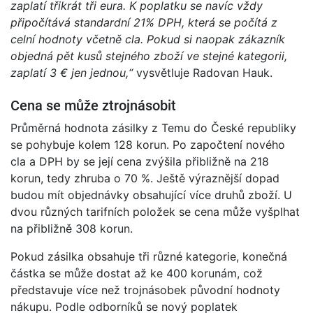
zaplatí třikrát tři eura. K poplatku se navíc vždy
připočítává standardní 21% DPH, která se počítá z
celní hodnoty včetně cla. Pokud si naopak zákazník
objedná pět kusů stejného zboží ve stejné kategorii,
zaplatí 3 € jen jednou,“
vysvětluje Radovan Hauk.
Cena se může ztrojnásobit
Průměrná hodnota zásilky z Temu do České republiky
se pohybuje kolem 128 korun. Po započtení nového
cla a DPH by se její cena zvýšila přibližně na 218
korun, tedy zhruba o 70 %. Ještě výraznější dopad
budou mít objednávky obsahující více druhů zboží. U
dvou různých tarifních položek se cena může vyšplhat
na přibližně 308 korun.
Pokud zásilka obsahuje tři různé kategorie, konečná
částka se může dostat až ke 400 korunám, což
představuje více než trojnásobek původní hodnoty
nákupu. Podle odborníků se nový poplatek