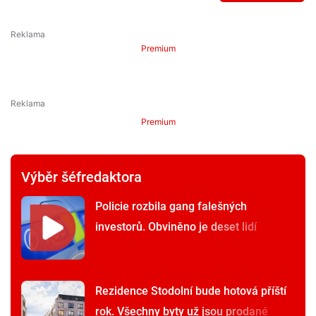
Premium
Premium
Výběr šéfredaktora
Policie rozbila gang falešných
investorů. Obviněno je deset lidí
Rezidence Stodolní bude hotová příští
rok. Všechny byty už jsou prodané