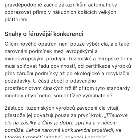
pravděpodobně začne zákazníkům automaticky
zobrazovat přímo v nákupních košících velkých
platforem.
Snahy o férovější konkurenci
Cílem nového opatření není pouze výběr cla, ale také
narovnání podmínek mezi evropskými a
mimoevropskými prodejci. Tuzemské a evropské firmy
musí splňovat řadu povinností, od certifikace výrobků
přes záruční podmínky až po ekologické a recyklační
požadavky. U části zboží prodávaného
prostřednictvím čínských tržišť přitom tyto standardy
mnohdy chybí nebo jsou obtížně vymahatelné.
Zástupci tuzemských výrobců zavedení cla vítají,
přestože jej považují pouze za první krok.
„Tříeurové
clo na zásilky z Číny je dobrá zpráva a v něčem
pomůže. Lehce narovná konkurenční prostředí, ve
kterém tuzemští výrobci, dovozci i prodejci