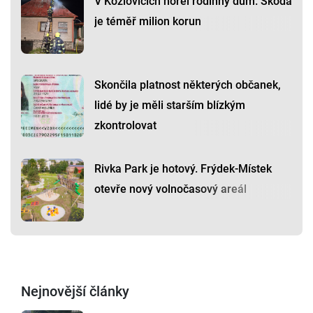
V Kozlovicích hořel rodinný dům. Škoda
je téměř milion korun
Skončila platnost některých občanek,
lidé by je měli starším blízkým
zkontrolovat
Rivka Park je hotový. Frýdek-Místek
otevře nový volnočasový areál
Nejnovější články