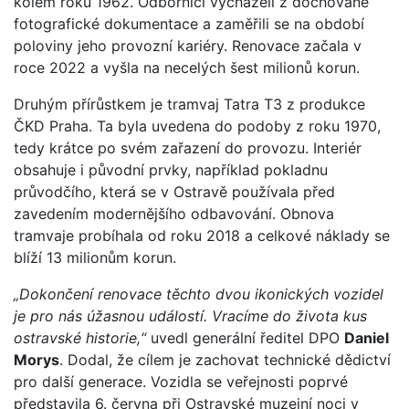
kolem roku 1962. Odborníci vycházeli z dochované
fotografické dokumentace a zaměřili se na období
poloviny jeho provozní kariéry. Renovace začala v
roce 2022 a vyšla na necelých šest milionů korun.
Druhým přírůstkem je tramvaj Tatra T3 z produkce
ČKD Praha. Ta byla uvedena do podoby z roku 1970,
tedy krátce po svém zařazení do provozu. Interiér
obsahuje i původní prvky, například pokladnu
průvodčího, která se v Ostravě používala před
zavedením modernějšího odbavování. Obnova
tramvaje probíhala od roku 2018 a celkové náklady se
blíží 13 milionům korun.
„Dokončení renovace těchto dvou ikonických vozidel
je pro nás úžasnou událostí. Vracíme do života kus
ostravské historie,“
uvedl generální ředitel DPO
Daniel
Morys
. Dodal, že cílem je zachovat technické dědictví
pro další generace. Vozidla se veřejnosti poprvé
představila 6. června při Ostravské muzejní noci v