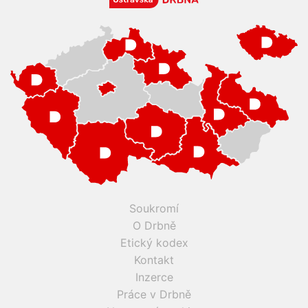
Soukromí
O Drbně
Etický kodex
Kontakt
Inzerce
Práce v Drbně