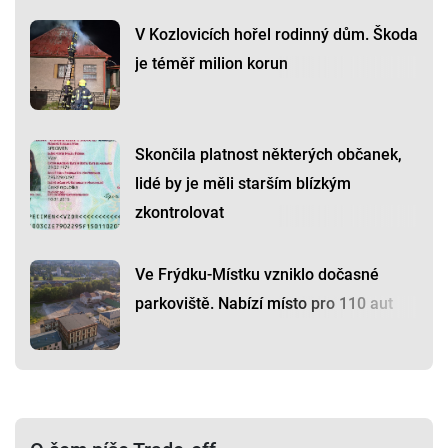
V Kozlovicích hořel rodinný dům. Škoda
je téměř milion korun
Skončila platnost některých občanek,
lidé by je měli starším blízkým
zkontrolovat
Ve Frýdku-Místku vzniklo dočasné
parkoviště. Nabízí místo pro 110 aut