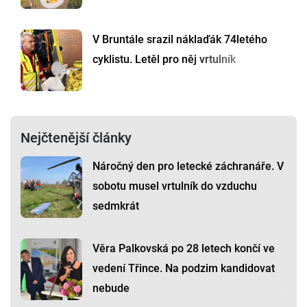
V Bruntále srazil náklaďák 74letého
cyklistu. Letěl pro něj vrtulník
Nejčtenější články
Náročný den pro letecké záchranáře. V
sobotu musel vrtulník do vzduchu
sedmkrát
Věra Palkovská po 28 letech končí ve
vedení Třince. Na podzim kandidovat
nebude