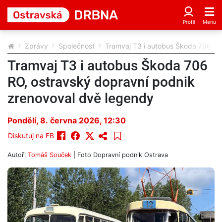
Zprávy
Společnost
Tramvaj T3 i autobus Škoda 706 RO
Tramvaj T3 i autobus Škoda 706
RO, ostravský dopravní podnik
zrenovoval dvě legendy
Pondělí, 8. června 2026, 12:30
Diskutuj na FB
Autoři
Tomáš Souček
| Foto
Dopravní podnik Ostrava