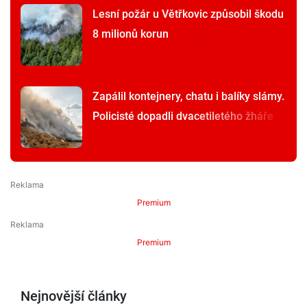
Lesní požár u Větřkovic způsobil škodu
8 milionů korun
Zapálil kontejnery, chatu i balíky slámy.
Policisté dopadli dvacetiletého žháře
Premium
Premium
Nejnovější články