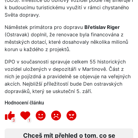
(ODS). Investice do obnovy vozidel podle něj směřuje i
k budoucímu turistickému využití v rámci chystaného
Světa dopravy.
Náměstek primátora pro dopravu
Břetislav Riger
(Ostravak) doplnil, že renovace byla financována z
městských dotací, které dosahovaly několika milionů
korun u každého z projektů.
DPO v současnosti spravuje celkem 55 historických
vozidel uložených v depozitáři v Martinově. Část z
nich je pojízdná a pravidelně se objevuje na veřejných
akcích. Nejbližší příležitostí bude Den ostravských
dopraváků, který se uskuteční 5. září.
Hodnocení článku
3
1
Chceš mít přehled o tom, co se