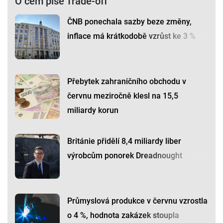
O čem píše Trade-off
ČNB ponechala sazby beze změny,
inflace má krátkodobě vzrůst ke 3 %
Přebytek zahraničního obchodu v
červnu meziročně klesl na 15,5
miliardy korun
Británie přidělí 8,4 miliardy liber
výrobcům ponorek Dreadnought
Průmyslová produkce v červnu vzrostla
o 4 %, hodnota zakázek stoupla