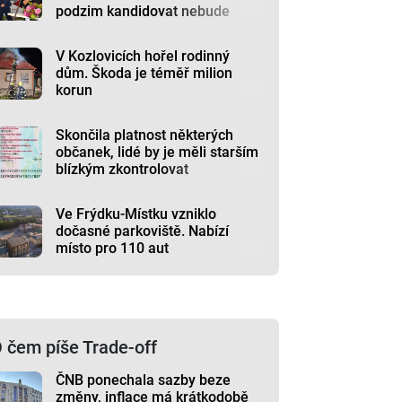
podzim kandidovat nebude
V Kozlovicích hořel rodinný
dům. Škoda je téměř milion
korun
Skončila platnost některých
občanek, lidé by je měli starším
blízkým zkontrolovat
Ve Frýdku-Místku vzniklo
dočasné parkoviště. Nabízí
místo pro 110 aut
 čem píše Trade-off
ČNB ponechala sazby beze
změny, inflace má krátkodobě