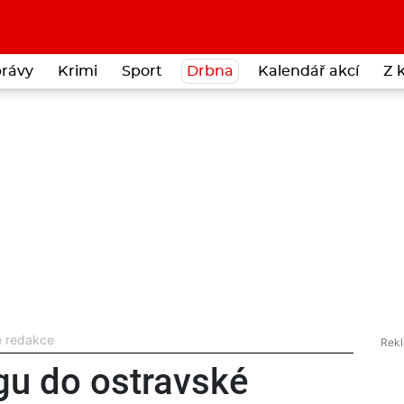
rávy
Krimi
Sport
Drbna
Kalendář akcí
Z 
é redakce
gu do ostravské