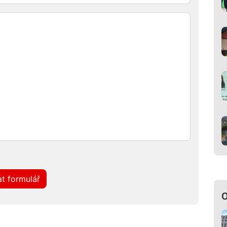
t formulář
O