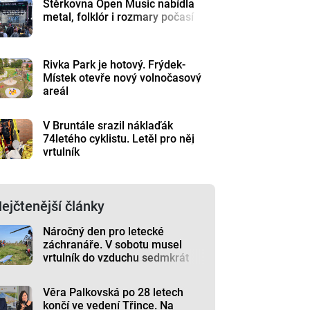
Štěrkovna Open Music nabídla
metal, folklór i rozmary počasí
Rivka Park je hotový. Frýdek-
Místek otevře nový volnočasový
areál
V Bruntále srazil náklaďák
74letého cyklistu. Letěl pro něj
vrtulník
ejčtenější články
Náročný den pro letecké
záchranáře. V sobotu musel
vrtulník do vzduchu sedmkrát
Věra Palkovská po 28 letech
končí ve vedení Třince. Na