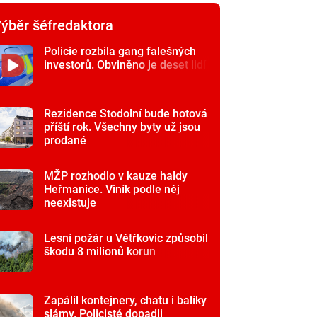
ýběr šéfredaktora
Policie rozbila gang falešných
investorů. Obviněno je deset lidí
Rezidence Stodolní bude hotová
příští rok. Všechny byty už jsou
prodané
MŽP rozhodlo v kauze haldy
Heřmanice. Viník podle něj
neexistuje
Lesní požár u Větřkovic způsobil
škodu 8 milionů korun
Zapálil kontejnery, chatu i balíky
slámy. Policisté dopadli