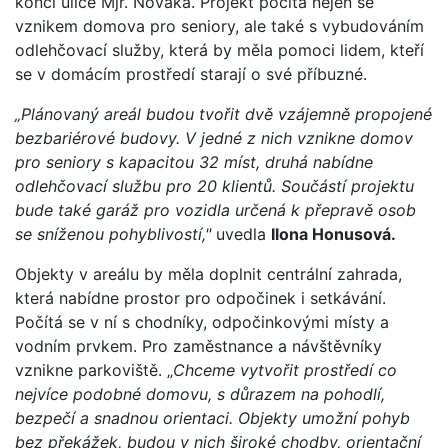
konci ulice Mjr. Nováka. Projekt počítá nejen se
vznikem domova pro seniory, ale také s vybudováním
odlehčovací služby, která by měla pomoci lidem, kteří
se v domácím prostředí starají o své příbuzné.
„Plánovaný areál budou tvořit dvě vzájemně propojené
bezbariérové budovy. V jedné z nich vznikne domov
pro seniory s kapacitou 32 míst, druhá nabídne
odlehčovací službu pro 20 klientů. Součástí projektu
bude také garáž pro vozidla určená k přepravě osob
se sníženou pohyblivostí,"
uvedla
Ilona Honusová.
Objekty v areálu by měla doplnit centrální zahrada,
která nabídne prostor pro odpočinek i setkávání.
Počítá se v ní s chodníky, odpočinkovými místy a
vodním prvkem. Pro zaměstnance a návštěvníky
vznikne parkoviště. „
Chceme vytvořit prostředí co
nejvíce podobné domovu, s důrazem na pohodlí,
bezpečí a snadnou orientaci. Objekty umožní pohyb
bez překážek, budou v nich široké chodby, orientační