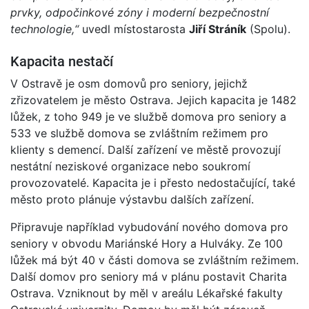
prvky, odpočinkové zóny i moderní bezpečnostní
technologie,“
uvedl místostarosta
Jiří Stráník
(Spolu).
Kapacita nestačí
V Ostravě je osm domovů pro seniory, jejichž
zřizovatelem je město Ostrava. Jejich kapacita je 1482
lůžek, z toho 949 je ve službě domova pro seniory a
533 ve službě domova se zvláštním režimem pro
klienty s demencí. Další zařízení ve městě provozují
nestátní neziskové organizace nebo soukromí
provozovatelé. Kapacita je i přesto nedostačující, také
město proto plánuje výstavbu dalších zařízení.
Připravuje například vybudování nového domova pro
seniory v obvodu Mariánské Hory a Hulváky. Ze 100
lůžek má být 40 v části domova se zvláštním režimem.
Další domov pro seniory má v plánu postavit Charita
Ostrava. Vzniknout by měl v areálu Lékařské fakulty