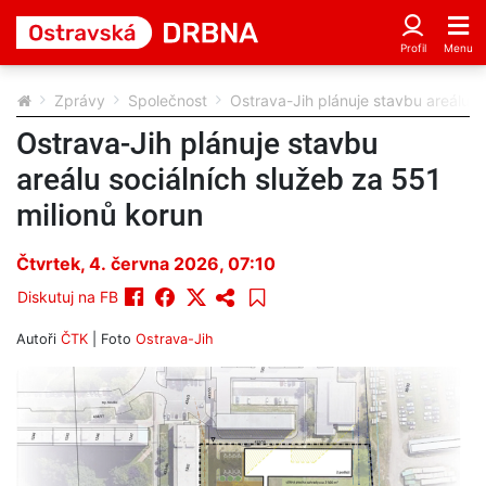
Zprávy
Společnost
Ostrava-Jih plánuje stavbu areálu s
Ostrava-Jih plánuje stavbu
areálu sociálních služeb za 551
milionů korun
Čtvrtek, 4. června 2026, 07:10
Diskutuj na FB
Autoři
ČTK
| Foto
Ostrava-Jih