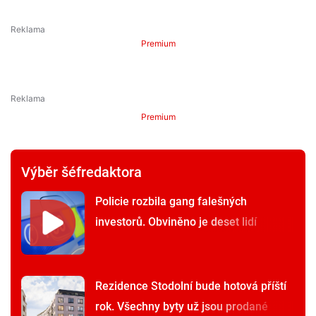
Premium
Premium
Výběr šéfredaktora
Policie rozbila gang falešných
investorů. Obviněno je deset lidí
Rezidence Stodolní bude hotová příští
rok. Všechny byty už jsou prodané