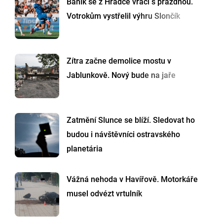
Baník se z Hradce vrací s prázdnou.
Votrokům vystřelil výhru Slončík
Zítra začne demolice mostu v
Jablunkově. Nový bude na jaře
Zatmění Slunce se blíží. Sledovat ho
budou i návštěvníci ostravského
planetária
Vážná nehoda v Havířově. Motorkáře
musel odvézt vrtulník