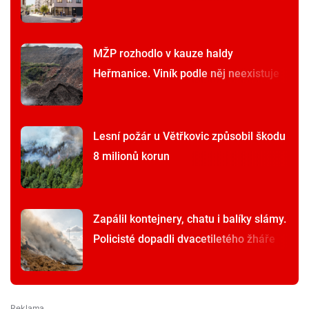
MŽP rozhodlo v kauze haldy
Heřmanice. Viník podle něj neexistuje
Lesní požár u Větřkovic způsobil škodu
8 milionů korun
Zapálil kontejnery, chatu i balíky slámy.
Policisté dopadli dvacetiletého žháře