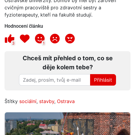
Ostravské univerzity. Domov by měl být zároveň
cvičným pracoviště pro zdravotní sestry a
fyzioterapeuty, kteří na fakultě studují.
Hodnocení článku
3
1
Chceš mít přehled o tom, co se
děje kolem tebe?
Přihlásit
Štítky
sociální
,
stavby
,
Ostrava