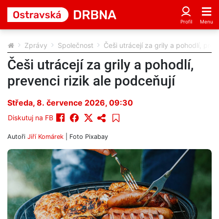
Zprávy
Společnost
Češi utrácejí za grily a pohodlí, prev
Češi utrácejí za grily a pohodlí,
prevenci rizik ale podceňují
Středa, 8. července 2026, 09:30
Diskutuj na FB
Autoři
Jiří Komárek
| Foto
Pixabay