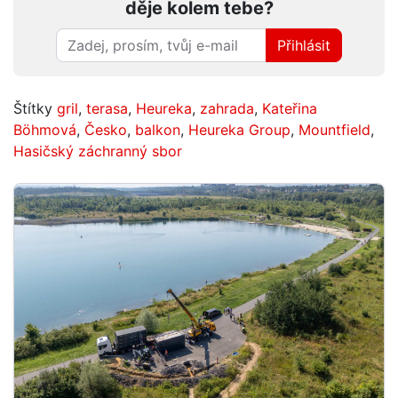
děje kolem tebe?
Přihlásit
Štítky
gril
,
terasa
,
Heureka
,
zahrada
,
Kateřina
Böhmová
,
Česko
,
balkon
,
Heureka Group
,
Mountfield
,
Hasičský záchranný sbor