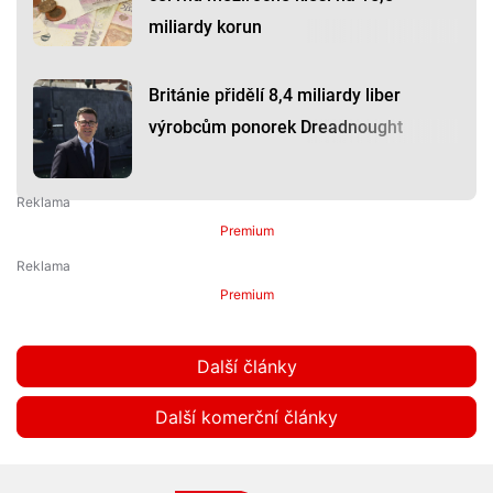
miliardy korun
Británie přidělí 8,4 miliardy liber
výrobcům ponorek Dreadnought
Premium
Premium
Další články
Další komerční články