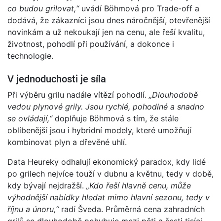
co budou grilovat,“
uvádí Böhmová pro Trade-off a
dodává, že zákazníci jsou dnes náročnější, otevřenější
novinkám a už nekoukají jen na cenu, ale řeší kvalitu,
životnost, pohodlí při používání, a dokonce i
technologie.
V jednoduchosti je síla
Při výběru grilu nadále vítězí pohodlí.
„Dlouhodobě
vedou plynové grily. Jsou rychlé, pohodlné a snadno
se ovládají,“
doplňuje Böhmová s tím, že stále
oblíbenější jsou i hybridní modely, které umožňují
kombinovat plyn a dřevěné uhlí.
Data Heureky odhalují ekonomický paradox, kdy lidé
po grilech nejvíce touží v dubnu a květnu, tedy v době,
kdy bývají nejdražší.
„Kdo řeší hlavně cenu, může
výhodnější nabídky hledat mimo hlavní sezonu, tedy v
říjnu a únoru,“
radí Šveda. Průměrná cena zahradních
grilů se dlouhodobě pohybuje mezi pěti a šesti tisíci