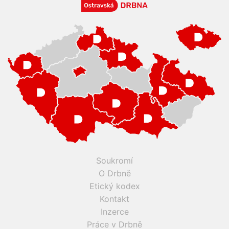
Soukromí
O Drbně
Etický kodex
Kontakt
Inzerce
Práce v Drbně