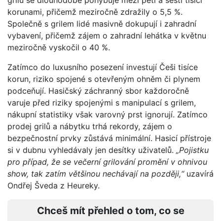
korunami, přičemž meziročně zdražily o 5,5 %.
Společně s grilem lidé masivně dokupují i zahradní
vybavení, přičemž zájem o zahradní lehátka v květnu
meziročně vyskočil o 40 %.
Zatímco do luxusního posezení investují Češi tisíce
korun, riziko spojené s otevřeným ohněm či plynem
podceňují. Hasičský záchranný sbor každoročně
varuje před riziky spojenými s manipulací s grilem,
nákupní statistiky však varovný prst ignorují. Zatímco
prodej grilů a nábytku trhá rekordy, zájem o
bezpečnostní prvky zůstává minimální. Hasicí přístroje
si v dubnu vyhledávaly jen desítky uživatelů.
„Pojistku
pro případ, že se večerní grilování promění v ohnivou
show, tak zatím většinou nechávají na později,“
uzavírá
Ondřej Šveda z Heureky.
Chceš mít přehled o tom, co se