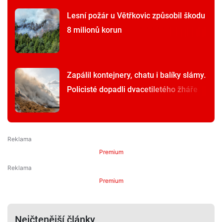
Lesní požár u Větřkovic způsobil škodu
8 milionů korun
Zapálil kontejnery, chatu i balíky slámy.
Policisté dopadli dvacetiletého žháře
Premium
Premium
Nejčtenější články