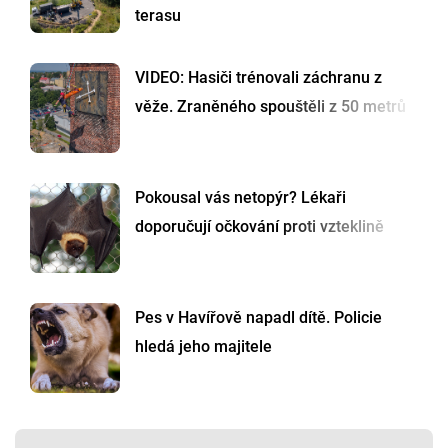
terasu
VIDEO: Hasiči trénovali záchranu z
věže. Zraněného spouštěli z 50 metrů
Pokousal vás netopýr? Lékaři
doporučují očkování proti vzteklině
Pes v Havířově napadl dítě. Policie
hledá jeho majitele