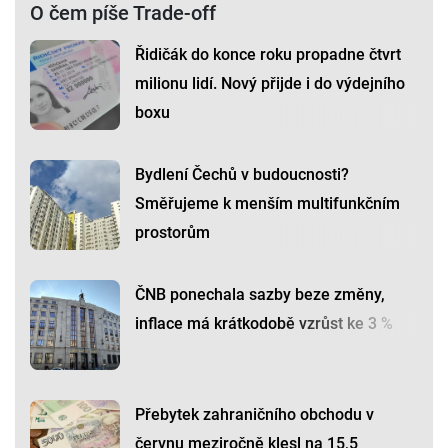
O čem píše Trade-off
Řidičák do konce roku propadne čtvrt
milionu lidí. Nový přijde i do výdejního
boxu
Bydlení Čechů v budoucnosti?
Směřujeme k menším multifunkčním
prostorům
ČNB ponechala sazby beze změny,
inflace má krátkodobě vzrůst ke 3 %
Přebytek zahraničního obchodu v
červnu meziročně klesl na 15,5