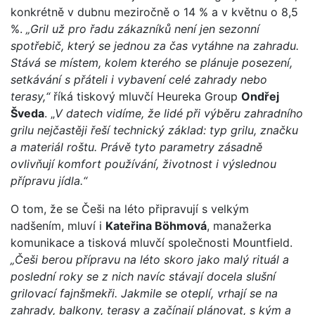
konkrétně v dubnu meziročně o 14 % a v květnu o 8,5
%.
„Gril už pro řadu zákazníků není jen sezonní
spotřebič, který se jednou za čas vytáhne na zahradu.
Stává se místem, kolem kterého se plánuje posezení,
setkávání s přáteli i vybavení celé zahrady nebo
terasy,“
říká tiskový mluvčí Heureka Group
Ondřej
Šveda
. „
V datech vidíme, že lidé při výběru zahradního
grilu nejčastěji řeší technický základ: typ grilu, značku
a materiál roštu. Právě tyto parametry zásadně
ovlivňují komfort používání, životnost i výslednou
přípravu jídla.“
O tom, že se Češi na léto připravují s velkým
nadšením, mluví i
Kateřina Böhmová
, manažerka
komunikace a tisková mluvčí společnosti Mountfield.
„Češi berou přípravu na léto skoro jako malý rituál a
poslední roky se z nich navíc stávají docela slušní
grilovací fajnšmekři. Jakmile se oteplí, vrhají se na
zahrady, balkony, terasy a začínají plánovat, s kým a